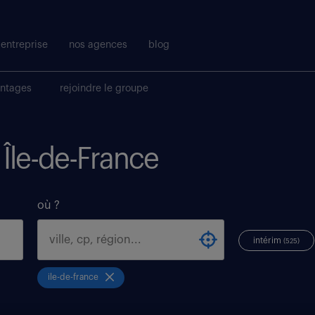
entreprise
nos agences
blog
antages
rejoindre le groupe
 Île-de-France
où ?
intérim
(525)
ile-de-france