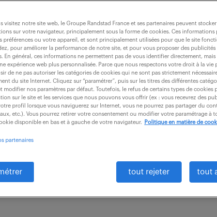
 visitez notre site web, le Groupe Randstad France et ses partenaires peuvent stocker
ions sur votre navigateur, principalement sous la forme de cookies. Ces informations
s préférences ou votre appareil, et sont principalement utilisées pour que le site fo
dit manager (f/h)
dez, pour améliorer la performance de notre site, et pour vous proposer des publicités 
es. En général, ces informations ne permettent pas de vous identifier directement, mais
une expérience web plus personnalisée. Parce que nous respectons votre droit à la vie 
ir de ne pas autoriser les catégories de cookies qui ne sont pas strictement nécessair
nt du site Internet. Cliquez sur “paramétrer”, puis sur les titres des différentes catég
CDI
32 000 - 38 000 € / an
et modifier nos paramètres par défaut. Toutefois, le refus de certains types de cookies 
tion sur le site et les services que nous pouvons vous offrir (ex : vous recevrez des pu
otre profil lorsque vous naviguerez sur Internet, vous ne pourrez pas partager du cont
lité du Contrôleur Crédit, vos missions s'articulent 
iaux, etc.). Vous pourrez retirer votre consentement ou modifier votre paramétrage à
cookie disponible en bas et à gauche de votre navigateur.
Politique en matière de cook
la Master Data (Référentiel Tiers) : Création des tiers
os partenaires
métrer
tout rejeter
tout 