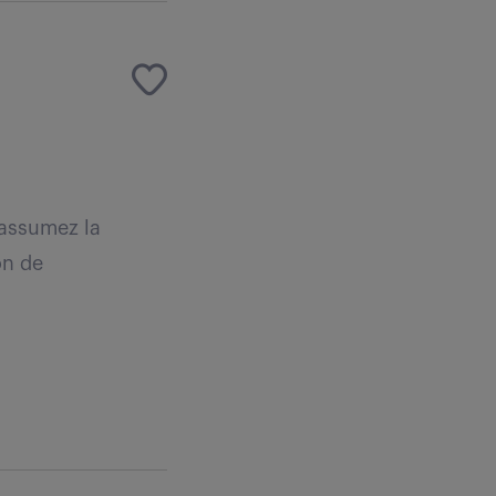
 assumez la
on de