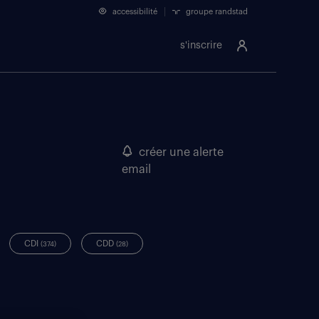
accessibilité
groupe randstad
s'inscrire
créer une alerte
email
CDI
CDD
(374)
(28)