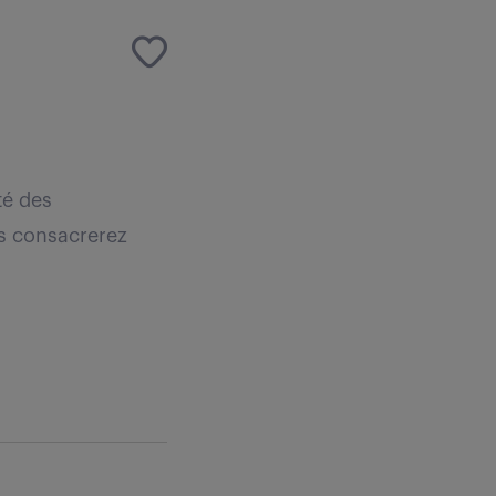
té des
us consacrerez