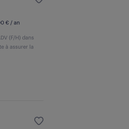
0 € / an
ADV (F/H) dans
te à assurer la