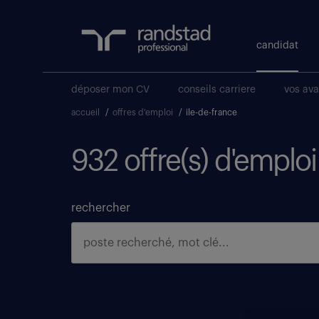
candidat
déposer mon CV
conseils carriere
vos av
accueil
/
offres d'emploi
/
ile-de-france
932 offre(s) d'emploi
rechercher