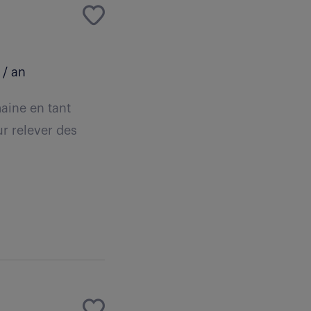
/ an
aine en tant
r relever des