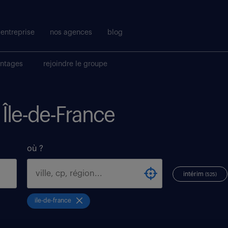
entreprise
nos agences
blog
antages
rejoindre le groupe
 Île-de-France
où ?
intérim
(525)
ile-de-france