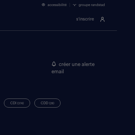
accessibilité
groupe randstad
s'inscrire
créer une alerte
email
CDI
CDD
(374)
(28)