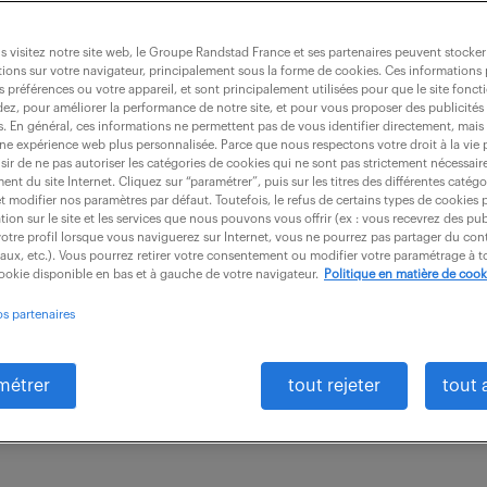
 visitez notre site web, le Groupe Randstad France et ses partenaires peuvent stocker
ions sur votre navigateur, principalement sous la forme de cookies. Ces informations
s préférences ou votre appareil, et sont principalement utilisées pour que le site fo
s chr paris idf (f/h)
dez, pour améliorer la performance de notre site, et pour vous proposer des publicités 
es. En général, ces informations ne permettent pas de vous identifier directement, mais
une expérience web plus personnalisée. Parce que nous respectons votre droit à la vie 
ir de ne pas autoriser les catégories de cookies qui ne sont pas strictement nécessair
nt du site Internet. Cliquez sur “paramétrer”, puis sur les titres des différentes catég
Marne (94)
CDI
55 000 € / an
et modifier nos paramètres par défaut. Toutefois, le refus de certains types de cookies 
tion sur le site et les services que nous pouvons vous offrir (ex : vous recevrez des pu
otre profil lorsque vous naviguerez sur Internet, vous ne pourrez pas partager du cont
tement au Directeur Commercial et Marketing, vous 
iaux, etc.). Vous pourrez retirer votre consentement ou modifier votre paramétrage à
cookie disponible en bas et à gauche de votre navigateur.
Politique en matière de cook
 l'équipe commerciale en charge de clients professi
os partenaires
auration sur...
métrer
tout rejeter
tout 