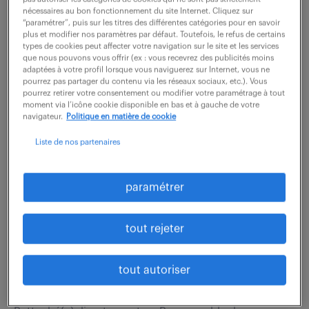
Vos missions principales : Qualité Fournisseurs &
nécessaires au bon fonctionnement du site Internet. Cliquez sur
Sous-traitance : Gérer les qualifications, le suivi des
“paramétrer”, puis sur les titres des différentes catégories pour en savoir
plus et modifier nos paramètres par défaut. Toutefois, le refus de certains
réclamations et des avoirs. Réaliser les audits
types de cookies peut affecter votre navigation sur le site et les services
que nous pouvons vous offrir (ex : vous recevrez des publicités moins
fournisseurs, suivre leurs plans...
adaptées à votre profil lorsque vous naviguerez sur Internet, vous ne
pourrez pas partager du contenu via les réseaux sociaux, etc.). Vous
pourrez retirer votre consentement ou modifier votre paramétrage à tout
moment via l’icône cookie disponible en bas et à gauche de votre
voir l'offre
navigateur.
Politique en matière de cookie
Liste de nos partenaires
assistant ressources humaines
paramétrer
(f/h)
tout rejeter
26 juin 2026
Annecy (74)
intérim
3 mois
tout autoriser
2 300 - 2 400 € / mois