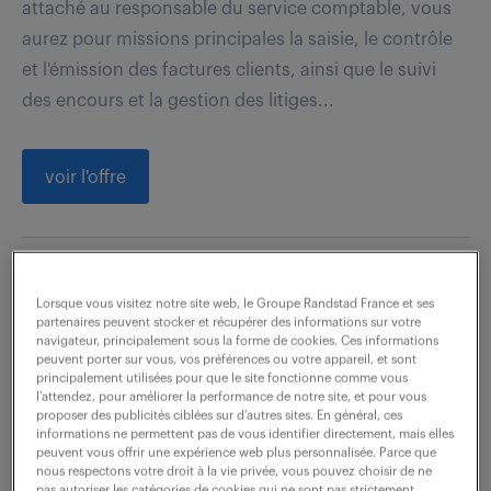
attaché au responsable du service comptable, vous
aurez pour missions principales la saisie, le contrôle
et l'émission des factures clients, ainsi que le suivi
des encours et la gestion des litiges...
voir l'offre
techncien qualité fournisseur
Lorsque vous visitez notre site web, le Groupe Randstad France et ses
(f/h)
partenaires peuvent stocker et récupérer des informations sur votre
navigateur, principalement sous la forme de cookies. Ces informations
peuvent porter sur vous, vos préférences ou votre appareil, et sont
26 juin 2026
principalement utilisées pour que le site fonctionne comme vous
l’attendez, pour améliorer la performance de notre site, et pour vous
La Roche Sur Foron (74)
CDI
proposer des publicités ciblées sur d’autres sites. En général, ces
informations ne permettent pas de vous identifier directement, mais elles
31 000 - 36 000 € / an
peuvent vous offrir une expérience web plus personnalisée. Parce que
nous respectons votre droit à la vie privée, vous pouvez choisir de ne
pas autoriser les catégories de cookies qui ne sont pas strictement