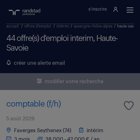
s'inscrire
accueil
/
offres d'emploi
/
intérim
/
auvergne-rhône-alpes
/
haute-savoie
44 offre(s) d'emploi interim, Haute-
Savoie
créer une alerte email
modifier votre recherche
comptable (f/h)
5 août 2026
Faverges Seythenex (74)
intérim
3 mois
38 000 - 42 000 € / an