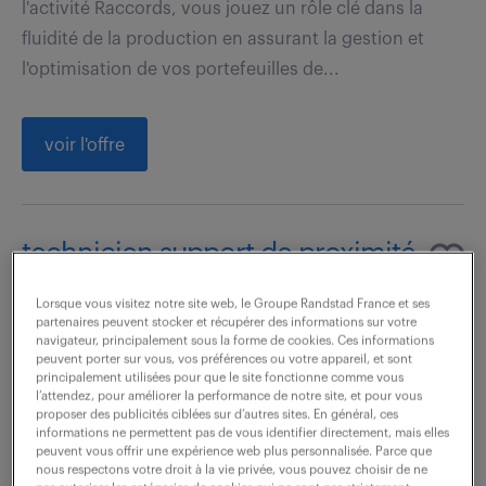
l'activité Raccords, vous jouez un rôle clé dans la
fluidité de la production en assurant la gestion et
l'optimisation de vos portefeuilles de...
voir l'offre
technicien support de proximité
- bilingue anglais (f/h)
Lorsque vous visitez notre site web, le Groupe Randstad France et ses
partenaires peuvent stocker et récupérer des informations sur votre
4 août 2026
navigateur, principalement sous la forme de cookies. Ces informations
peuvent porter sur vous, vos préférences ou votre appareil, et sont
Annecy (74)
intérim
3 mois
principalement utilisées pour que le site fonctionne comme vous
l’attendez, pour améliorer la performance de notre site, et pour vous
27 000 € / an
proposer des publicités ciblées sur d’autres sites. En général, ces
informations ne permettent pas de vous identifier directement, mais elles
peuvent vous offrir une expérience web plus personnalisée. Parce que
En tant que Technicien Support de Proximité -
nous respectons votre droit à la vie privée, vous pouvez choisir de ne