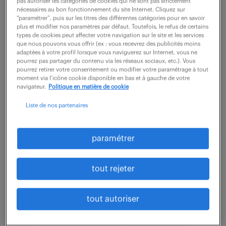
pas autoriser les catégories de cookies qui ne sont pas strictement
bilingue anglais vos missions seront : - Diagnostic et
nécessaires au bon fonctionnement du site Internet. Cliquez sur
résolution d'incidents matériels (postes de travail,
“paramétrer”, puis sur les titres des différentes catégories pour en savoir
plus et modifier nos paramètres par défaut. Toutefois, le refus de certains
périphériques) et logiciels,...
types de cookies peut affecter votre navigation sur le site et les services
que nous pouvons vous offrir (ex : vous recevrez des publicités moins
adaptées à votre profil lorsque vous naviguerez sur Internet, vous ne
pourrez pas partager du contenu via les réseaux sociaux, etc.). Vous
voir l'offre
pourrez retirer votre consentement ou modifier votre paramétrage à tout
moment via l’icône cookie disponible en bas et à gauche de votre
navigateur.
Politique en matière de cookie
Liste de nos partenaires
technicien qualité (f/h)
paramétrer
4 août 2026
Ville La Grand (74)
intérim
tout rejeter
123 jour(s)
27 000 - 32 000 € / an
Rattaché(e) au service Qualité et travaillant en étroite
tout autoriser
collaboration avec le Responsable Qualité , votre