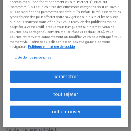
l'administration technique des systèmes et réseaux
nécessaires au bon fonctionnement du site Internet. Cliquez sur
“paramétrer”, puis sur les titres des différentes catégories pour en savoir
ainsi que le support aux utilisateurs. ...
plus et modifier nos paramètres par défaut. Toutefois, le refus de certains
types de cookies peut affecter votre navigation sur le site et les services
que nous pouvons vous offrir (ex : vous recevrez des publicités moins
adaptées à votre profil lorsque vous naviguerez sur Internet, vous ne
voir l'offre
pourrez pas partager du contenu via les réseaux sociaux, etc.). Vous
pourrez retirer votre consentement ou modifier votre paramétrage à tout
moment via l’icône cookie disponible en bas et à gauche de votre
navigateur.
Politique en matière de cookie
charge de proximité sociale (f/h)
Liste de nos partenaires
29 juillet 2026
paramétrer
Annecy (74)
intérim
3 mois
25 500 € / an
tout rejeter
Rattaché au Directeur Territorial au sein de l'équipe de
tout autoriser
Gestion Locative, vous êtes l'interlocuteur privilégié
des locataires et le garant du maintien de leur cadre
de vie, de leur arrivée à...