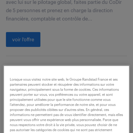
avec lui sur le pilotage global, faites partie du CoDir
de 5 personnes et prenez en charge la direction
financière, comptable et contrôle de...
voir l'offre
technicien help desk (f/h)
Lorsque vous visitez notre site web, le Groupe Randstad France et ses
30 juillet 2026
partenaires peuvent stocker et récupérer des informations sur votre
navigateur, principalement sous la forme de cookies. Ces informations
Annecy (74)
intérim
1 mois
peuvent porter sur vous, vos préférences ou votre appareil, et sont
principalement utilisées pour que le site fonctionne comme vous
27 000 - 30 000 € / an
l’attendez, pour améliorer la performance de notre site, et pour vous
proposer des publicités ciblées sur d’autres sites. En général, ces
informations ne permettent pas de vous identifier directement, mais elles
Rattaché(e) à l'Animateur d'équipe ou au Responsable
peuvent vous offrir une expérience web plus personnalisée. Parce que
du Pôle Systèmes d'Information, vous assurez
nous respectons votre droit à la vie privée, vous pouvez choisir de ne
pas autoriser les catégories de cookies qui ne sont pas strictement