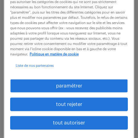
pas autoriser les catégories de cookies qui ne sont pas strictement
Intégré(e) au sein d'une Business Unit dynamique et
nécessaires au bon fonctionnement du site Internet. Cliquez sur
rattaché(e) directement au Responsable Produits et
“paramétrer”, puis sur les titres des différentes catégories pour en savoir
plus et modifier nos paramètres par défaut. Toutefois, le refus de certains
Applications, vous jouez un rôle clé dans la stratégie
types de cookies peut affecter votre navigation sur le site et les services
commerciale et technique du site....
que nous pouvons vous offrir (ex : vous recevrez des publicités moins
adaptées à votre profil lorsque vous naviguerez sur Internet, vous ne
pourrez pas partager du contenu via les réseaux sociaux, etc.). Vous
pourrez retirer votre consentement ou modifier votre paramétrage à tout
moment via l’icône cookie disponible en bas et à gauche de votre
voir l'offre
navigateur.
Politique en matière de cookie
Liste de nos partenaires
technicien fabrication (f/h)
paramétrer
6 août 2026
tout rejeter
Annemasse (74)
CDI
31 000 - 34 000 € / an
tout autoriser
Rattaché(e) directement au Responsable Fabrication