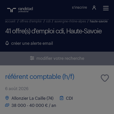
s'inscrire
accueil
/
offres d'emploi
/
cdi
/
auvergne-rhône-alpes
/
haute-savoie
41 offre(s) d'emploi cdi, Haute-Savoie
créer une alerte email
modifier votre recherche
référent comptable (h/f)
6 août 2026
Allonzier La Caille (74)
CDI
38 000 - 40 000 € / an