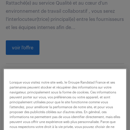
Rattaché(e) au service Qualité et au cœur d'un
environnement de travail collaboratif , vous serez
l'interlocuteur(trice) principal(e) entre les fournisseurs
et les équipes internes afin de...
voir l'offre
chef de produit industriel junior
Lorsque vous visitez notre site web, le Groupe Randstad France et ses
(f/h)
partenaires peuvent stocker et récupérer des informations sur votre
navigateur, principalement sous la forme de cookies. Ces informations
peuvent porter sur vous, vos préférences ou votre appareil, et sont
6 août 2026
principalement utilisées pour que le site fonctionne comme vous
l’attendez, pour améliorer la performance de notre site, et pour vous
Ville La Grand (74)
CDI
proposer des publicités ciblées sur d’autres sites. En général, ces
informations ne permettent pas de vous identifier directement, mais elles
35 000 - 40 000 € / an
peuvent vous offrir une expérience web plus personnalisée. Parce que
nous respectons votre droit à la vie privée, vous pouvez choisir de ne