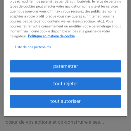
équipe de Collaborateurs compétents et impliqués,...
plus et modifier nos paramètres par défaut. Toutefois, le refus de certains
types de cookies peut affecter votre navigation sur le site et les services
que nous pouvons vous offrir (ex : vous recevrez des publicités moins
adaptées à votre profil lorsque vous naviguerez sur Internet, vous ne
voir l'offre
pourrez pas partager du contenu via les réseaux sociaux, etc.). Vous
pourrez retirer votre consentement ou modifier votre paramétrage à tout
moment via l’icône cookie disponible en bas et à gauche de votre
navigateur.
Politique en matière de cookie
Liste de nos partenaires
expert-comptable tpe (h/f) (f/h)
13 juillet 2026
paramétrer
Viviers Du Lac (73)
CDI
70 000 - 80 000 € / an
tout rejeter
Expert-comptable / Manager passionné, vous êtes
tout autoriser
convaincu par la nécessité de transformer votre
métier ! Vous souhaitez repositionner le client au
cœur de vos actions et co-construire à ses...