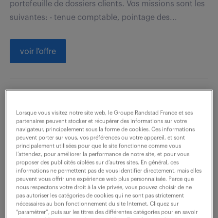
portefeuille de dossiers clients. Vos missions sont les
suivantes: - tenue comptable, pointage des...
voir l'offre
expert-comptable pme (h/f) (f/h)
Lorsque vous visitez notre site web, le Groupe Randstad France et ses
partenaires peuvent stocker et récupérer des informations sur votre
13 juillet 2026
navigateur, principalement sous la forme de cookies. Ces informations
peuvent porter sur vous, vos préférences ou votre appareil, et sont
Viviers Du Lac (73)
CDI
principalement utilisées pour que le site fonctionne comme vous
70 000 - 80 000 € / an
l’attendez, pour améliorer la performance de notre site, et pour vous
proposer des publicités ciblées sur d’autres sites. En général, ces
informations ne permettent pas de vous identifier directement, mais elles
Vous intégrez la direction du cabinet et disposez
peuvent vous offrir une expérience web plus personnalisée. Parce que
nous respectons votre droit à la vie privée, vous pouvez choisir de ne
d'une large autonomie aussi bien sur l'aspect
pas autoriser les catégories de cookies qui ne sont pas strictement
nécessaires au bon fonctionnement du site Internet. Cliquez sur
technique que managérial. Vous supervisez une
“paramétrer”, puis sur les titres des différentes catégories pour en savoir