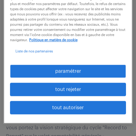
plus et modifier nos paramètres par défaut. Toutefois, le refus de certains
types de cookies peut affecter votre navigation sur le site et les services
que nous pouvons vous offrir (ex : vous recevrez des publicités moins
adaptées à votre profil lorsque vous naviguerez sur Internet, vous ne
voir l'offre
pourrez pas partager du contenu via les réseaux sociaux, etc.). Vous
pourrez retirer votre consentement ou modifier votre paramétrage à tout
moment via l’icône cookie disponible en bas et à gauche de votre
navigateur.
Politique en matière de cookie
responsable processus
Liste de nos partenaires
comptables - gl & sap s/4 hana
(f/h)
paramétrer
6 août 2026
tout rejeter
La Garenne Colombes (92)
intérim
6 mois
70 000 - 78 000 € / an
tout autoriser
En tant que Responsable processus comptables,
vous portez la vision stratégique du cycle "Record to