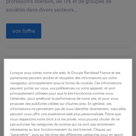
professions libérales, de TPE et de groupes de
sociétés dans divers secteurs...
voir l'offre
comptable general (f/h)
Lorsque vous visitez notre site web, le Groupe Randstad France et ses
6 août 2026
partenaires peuvent stocker et récupérer des informations sur votre
navigateur, principalement sous la forme de cookies. Ces informations
Archamps (74)
CDD
10 mois
peuvent porter sur vous, vos préférences ou votre appareil, et sont
principalement utilisées pour que le site fonctionne comme vous
35 000 - 42 000 € / an
l’attendez, pour améliorer la performance de notre site, et pour vous
proposer des publicités ciblées sur d’autres sites. En général, ces
informations ne permettent pas de vous identifier directement, mais elles
Dans le cadre d'un remplacement pour congé
peuvent vous offrir une expérience web plus personnalisée. Parce que
maternité, vous intégrez le service comptabilité et
nous respectons votre droit à la vie privée, vous pouvez choisir de ne
pas autoriser les catégories de cookies qui ne sont pas strictement
êtes directement rattaché(e) au Responsable
nécessaires au bon fonctionnement du site Internet. Cliquez sur
“paramétrer”, puis sur les titres des différentes catégories pour en savoir
Financier. À ce titre, vos principales...