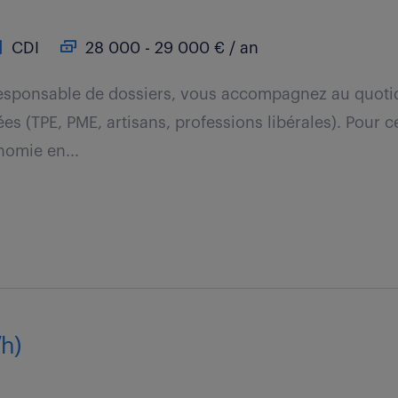
CDI
28 000 - 29 000 € / an
Responsable de dossiers, vous accompagnez au quotid
ées (TPE, PME, artisans, professions libérales). Pour c
nomie en...
/h)