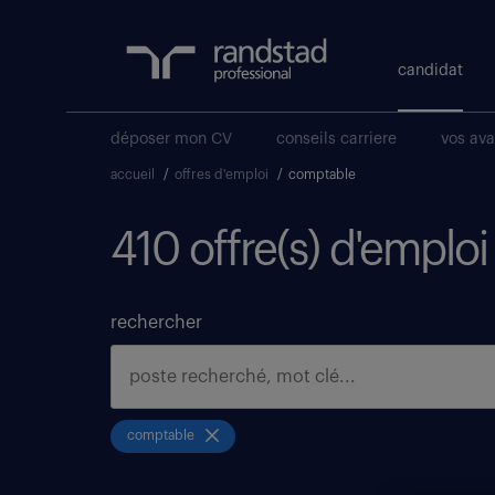
candidat
déposer mon CV
conseils carriere
vos av
accueil
/
offres d'emploi
/
comptable
410 offre(s) d'emplo
rechercher
comptable