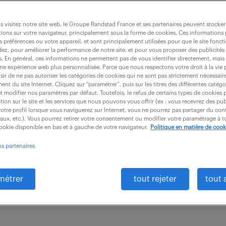
 visitez notre site web, le Groupe Randstad France et ses partenaires peuvent stocker
ions sur votre navigateur, principalement sous la forme de cookies. Ces informations
s préférences ou votre appareil, et sont principalement utilisées pour que le site fo
on expertise-comptable (f/h)
dez, pour améliorer la performance de notre site, et pour vous proposer des publicités 
es. En général, ces informations ne permettent pas de vous identifier directement, mais
une expérience web plus personnalisée. Parce que nous respectons votre droit à la vie 
ir de ne pas autoriser les catégories de cookies qui ne sont pas strictement nécessair
nt du site Internet. Cliquez sur “paramétrer”, puis sur les titres des différentes catég
 Mont D Or (69)
CDI
53 000 - 55 000 € /
et modifier nos paramètres par défaut. Toutefois, le refus de certains types de cookies 
tion sur le site et les services que nous pouvons vous offrir (ex : vous recevrez des pu
otre profil lorsque vous naviguerez sur Internet, vous ne pourrez pas partager du cont
ciés et au sein d'un cabinet à taille humaine, vous 
iaux, etc.). Vous pourrez retirer votre consentement ou modifier votre paramétrage à
cookie disponible en bas et à gauche de votre navigateur.
Politique en matière de cook
 clients diversifiés composé de PME, groupes de sociét
os partenaires
métrer
tout rejeter
tout 