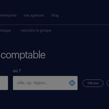
entreprise
nos agences
blog
antages
rejoindre le groupe
i comptable
où ?
CDI
(213)