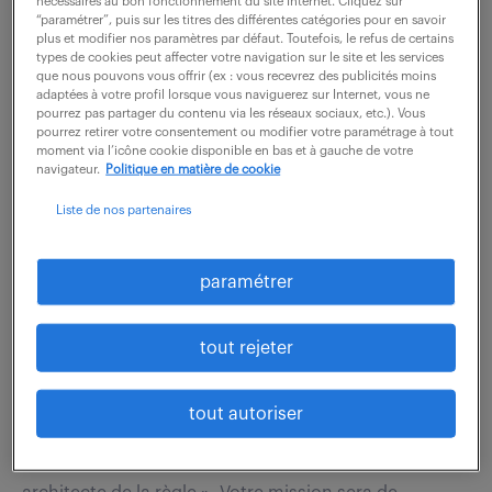
complet : de la révision des cycles à...
nécessaires au bon fonctionnement du site Internet. Cliquez sur
“paramétrer”, puis sur les titres des différentes catégories pour en savoir
plus et modifier nos paramètres par défaut. Toutefois, le refus de certains
types de cookies peut affecter votre navigation sur le site et les services
que nous pouvons vous offrir (ex : vous recevrez des publicités moins
voir l'offre
adaptées à votre profil lorsque vous naviguerez sur Internet, vous ne
pourrez pas partager du contenu via les réseaux sociaux, etc.). Vous
pourrez retirer votre consentement ou modifier votre paramétrage à tout
moment via l’icône cookie disponible en bas et à gauche de votre
navigateur.
Politique en matière de cookie
consultant compatbilité
Liste de nos partenaires
paramétrage (f/h)
7 août 2026
paramétrer
Aix En Provence (13)
CDI
45 000 - 55 000 € / an
tout rejeter
Vous ne cherchez pas un poste de comptable
tout autoriser
classique, et cela tombe bien : nous ne cherchons
pas un profil standard. Nous recherchons un «