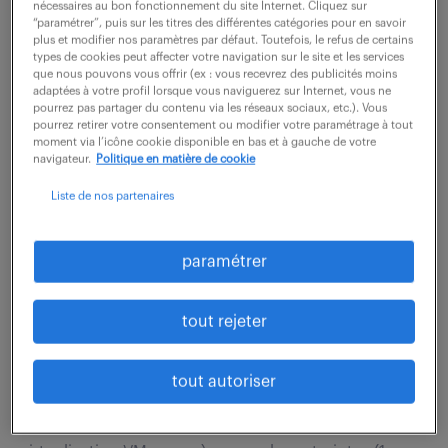
vous jouerez un rôle clé dans le traitement des
nécessaires au bon fonctionnement du site Internet. Cliquez sur
“paramétrer”, puis sur les titres des différentes catégories pour en savoir
opérations de facturation et la gestion...
plus et modifier nos paramètres par défaut. Toutefois, le refus de certains
types de cookies peut affecter votre navigation sur le site et les services
que nous pouvons vous offrir (ex : vous recevrez des publicités moins
adaptées à votre profil lorsque vous naviguerez sur Internet, vous ne
voir l'offre
pourrez pas partager du contenu via les réseaux sociaux, etc.). Vous
pourrez retirer votre consentement ou modifier votre paramétrage à tout
moment via l’icône cookie disponible en bas et à gauche de votre
navigateur.
Politique en matière de cookie
technicien support production /
Liste de nos partenaires
informaticien industriel (f/h)
paramétrer
7 juillet 2026
Flers En Escrebieux (59)
intérim
tout rejeter
6 mois
27 000 - 32 000 € / an
tout autoriser
Le périmètre est le suivant : intervenir sur notre
infrastructure IT (réseau Cisco, serveurs Lenovo,