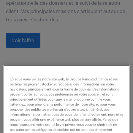
opérationnelle des dossiers et le suivi de la relation
client. Vos principales missions s'articulent autour de
trois axes : Gestion des...
voir l'offre
chargé(e) de facturation (f/h)
Lorsque vous visitez notre site web, le Groupe Randstad France et ses
7 juillet 2026
partenaires peuvent stocker et récupérer des informations sur votre
navigateur, principalement sous la forme de cookies. Ces informations
peuvent porter sur vous, vos préférences ou votre appareil, et sont
Lyon 09 (69)
intérim
18 mois
principalement utilisées pour que le site fonctionne comme vous
2 200 - 2 500 € / mois
l’attendez, pour améliorer la performance de notre site, et pour vous
proposer des publicités ciblées sur d’autres sites. En général, ces
informations ne permettent pas de vous identifier directement, mais elles
Quelles perspectives futures passionnantes réserve
peuvent vous offrir une expérience web plus personnalisée. Parce que
nous respectons votre droit à la vie privée, vous pouvez choisir de ne
le poste d'Assistant commercial (F/H) ? Dans ce rôle,
pas autoriser les catégories de cookies qui ne sont pas strictement