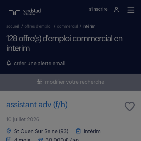
s'inscrire
accueil
/
offres d'emploi
/
commercial
/
intérim
128 offre(s) d'emploi commercial en
interim
créer une alerte email
modifier votre recherche
assistant adv (f/h)
10 juillet 2026
St Ouen Sur Seine (93)
intérim
4 mois
30 000 € / an