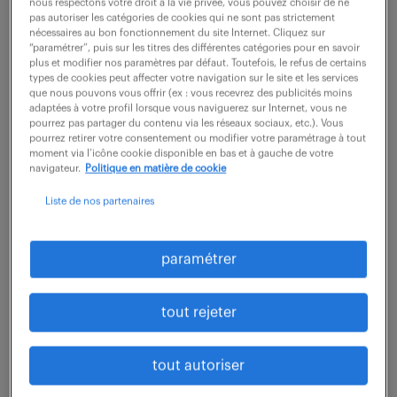
nous respectons votre droit à la vie privée, vous pouvez choisir de ne
pas autoriser les catégories de cookies qui ne sont pas strictement
Dans le cadre de la Direction Clients, vous
nécessaires au bon fonctionnement du site Internet. Cliquez sur
“paramétrer”, puis sur les titres des différentes catégories pour en savoir
contribuerez à la gestion des dossiers de
plus et modifier nos paramètres par défaut. Toutefois, le refus de certains
types de cookies peut affecter votre navigation sur le site et les services
financement automobiles, en assurant le suivi et
que nous pouvons vous offrir (ex : vous recevrez des publicités moins
l'assistance auprès du réseau de distributeurs. -
adaptées à votre profil lorsque vous naviguerez sur Internet, vous ne
pourrez pas partager du contenu via les réseaux sociaux, etc.). Vous
Examiner...
pourrez retirer votre consentement ou modifier votre paramétrage à tout
moment via l’icône cookie disponible en bas et à gauche de votre
navigateur.
Politique en matière de cookie
voir l'offre
Liste de nos partenaires
paramétrer
assistant de direction (f/h)
tout rejeter
13 mai 2026
Paris 15 (75)
intérim
2 mois
tout autoriser