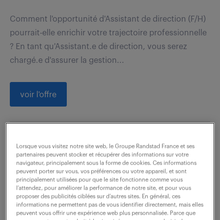
Comment l'opportunité d'Assistant de direction (F/H)
pourrait-elle enrichir votre trajectoire professionnelle
? En tant qu'Assistant.e de direction, vous serez
chargé.e d'assurer la gestion...
voir l'offre
conseiller commercial
Lorsque vous visitez notre site web, le Groupe Randstad France et ses
partenaires peuvent stocker et récupérer des informations sur votre
téléphonique (f/h)
navigateur, principalement sous la forme de cookies. Ces informations
peuvent porter sur vous, vos préférences ou votre appareil, et sont
principalement utilisées pour que le site fonctionne comme vous
14 mai 2026
l’attendez, pour améliorer la performance de notre site, et pour vous
proposer des publicités ciblées sur d’autres sites. En général, ces
Villeurbanne (69)
intérim
2 mois
informations ne permettent pas de vous identifier directement, mais elles
27 000 - 33 000 € / an
peuvent vous offrir une expérience web plus personnalisée. Parce que