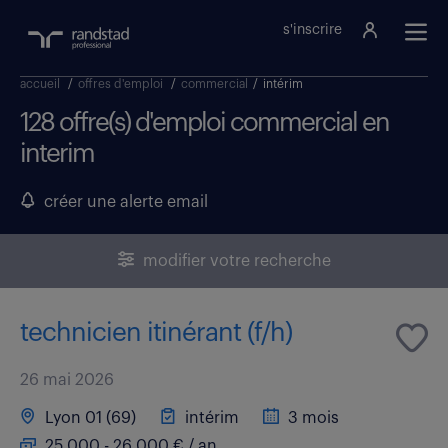
s'inscrire
accueil
/
offres d'emploi
/
commercial
/
intérim
128 offre(s) d'emploi commercial en
interim
créer une alerte email
modifier votre recherche
technicien itinérant (f/h)
26 mai 2026
Lyon 01 (69)
intérim
3 mois
25 000 - 26 000 € / an