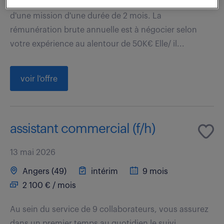
Ce poste, basé à PARIS est à pourvoir dans le cadre
d'une mission d'une durée de 2 mois. La
rémunération brute annuelle est à négocier selon
votre expérience au alentour de 50K€ Elle/ il...
voir l'offre
assistant commercial (f/h)
13 mai 2026
Angers (49)
intérim
9 mois
2 100 € / mois
Au sein du service de 9 collaborateurs, vous assurez
dans un premier temps au quotidien le suivi