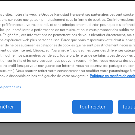
 visitez notre site web, le Groupe Randstad France et ses partenaires peuvent stocker
ions sur votre navigateur, principalement sous la forme de cookies. Ces informations
s préférences ou votre appareil, et sont principalement utilisées pour que le site fo
mercial (f/h)
dez, pour améliorer la performance de notre site, et pour vous proposer des publicités 
es. En général, ces informations ne permettent pas de vous identifier directement, mais
une expérience web plus personnalisée. Parce que nous respectons votre droit à la vie 
ir de ne pas autoriser les catégories de cookies qui ne sont pas strictement nécessair
nt du site Internet. Cliquez sur “paramétrer”, puis sur les titres des différentes catég
intérim
12 mois
30 000 - 33 000 € / a
et modifier nos paramètres par défaut. Toutefois, le refus de certains types de cookies 
tion sur le site et les services que nous pouvons vous offrir (ex : vous recevrez des pu
otre profil lorsque vous naviguerez sur Internet, vous ne pourrez pas partager du cont
loriser vos compétences au sein d'un poste d'Assis
iaux, etc.). Vous pourrez retirer votre consentement ou modifier votre paramétrage à
cookie disponible en bas et à gauche de votre navigateur.
Politique en matière de cook
 Vous contribuez à la continuité des opérations comm
os partenaires
déploiement de...
métrer
tout rejeter
tout 