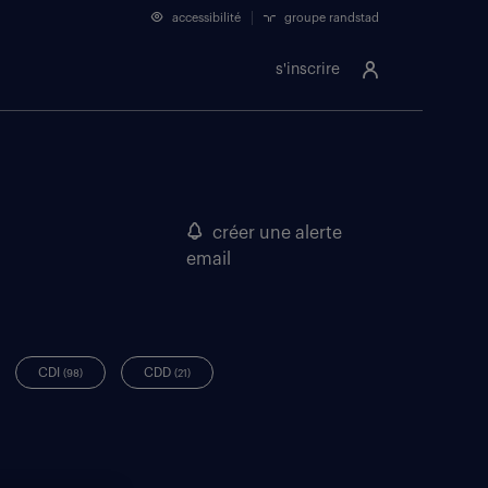
accessibilité
groupe randstad
s'inscrire
créer une alerte
email
CDI
CDD
(98)
(21)