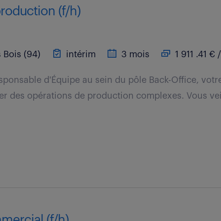
production (f/h)
 Bois (94)
intérim
3 mois
1 911 .41 € 
sponsable d'Équipe au sein du pôle Back-Office, votre
uer des opérations de production complexes. Vous vei
.
mercial (f/h)