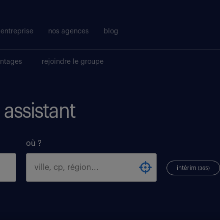
entreprise
nos agences
blog
antages
rejoindre le groupe
 assistant
où ?
intérim
(365)