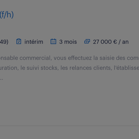
(f/h)
49)
intérim
3 mois
27 000 € / an
nsable commercial, vous effectuez la saisie des co
uration, le suivi stocks, les relances clients, l'établi
..