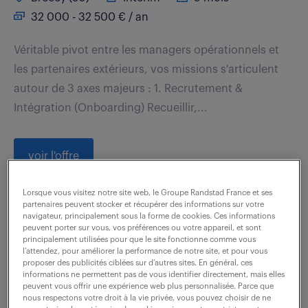
32 000 - 32 500 € / an
Véritable pivot entre les managers opérationnels et
les partenaires extérieurs, vos missions s'articulent
autour de 3 axes majeurs : 1. Recrutement &
Intégration (Onboarding) Recueillir,...
voir l'offre
Lorsque vous visitez notre site web, le Groupe Randstad France et ses
partenaires peuvent stocker et récupérer des informations sur votre
navigateur, principalement sous la forme de cookies. Ces informations
assistant adv (f/h)
peuvent porter sur vous, vos préférences ou votre appareil, et sont
principalement utilisées pour que le site fonctionne comme vous
l’attendez, pour améliorer la performance de notre site, et pour vous
7 août 2026
proposer des publicités ciblées sur d’autres sites. En général, ces
informations ne permettent pas de vous identifier directement, mais elles
Val Du Layon (49)
intérim
3 mois
peuvent vous offrir une expérience web plus personnalisée. Parce que
nous respectons votre droit à la vie privée, vous pouvez choisir de ne
27 000 € / an