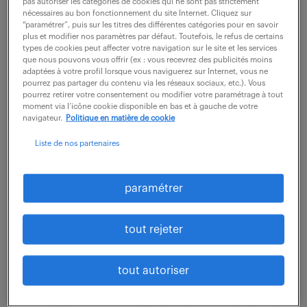
pas autoriser les catégories de cookies qui ne sont pas strictement
nécessaires au bon fonctionnement du site Internet. Cliquez sur
“paramétrer”, puis sur les titres des différentes catégories pour en savoir
Rattaché au responsable commercial, vous effectuez
plus et modifier nos paramètres par défaut. Toutefois, le refus de certains
la saisie des commandes, la gestion de la facturation,
types de cookies peut affecter votre navigation sur le site et les services
que nous pouvons vous offrir (ex : vous recevrez des publicités moins
le suivi stocks, les relances clients, l'établissement
adaptées à votre profil lorsque vous naviguerez sur Internet, vous ne
pourrez pas partager du contenu via les réseaux sociaux, etc.). Vous
des devis de pièces avec le...
pourrez retirer votre consentement ou modifier votre paramétrage à tout
moment via l’icône cookie disponible en bas et à gauche de votre
navigateur.
Politique en matière de cookie
voir l'offre
Liste de nos partenaires
paramétrer
assistant de production (f/h)
tout rejeter
7 août 2026
Fontenay Sous Bois (94)
intérim
tout autoriser
3 mois
1 911 .41 € / mois