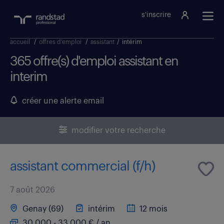
s'inscrire
accueil
/
offres d'emploi
/
assistant
/
intérim
365 offre(s) d'emploi assistant en
interim
créer une alerte email
modifier votre recherche
assistant commercial (f/h)
7 août 2026
Genay (69)
intérim
12 mois
30 000 - 33 000 € / an