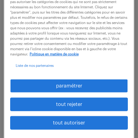
pas autoriser les catégories de cookies qui ne sont pas strictement
nécessaires au bon fonctionnement du site Internet. Cliquez sur
Rattaché(e) directement au Responsable
“paramétrer”, puis sur les titres des différentes catégories pour en savoir
plus et modifier nos paramètres par défaut. Toutefois, le refus de certains
d'Exploitation et en collaboration étroite avec la
types de cookies peut affecter votre navigation sur le site et les services
chargée d'exploitation, vous occupez un poste clé,
que nous pouvons vous offrir (ex : vous recevrez des publicités moins
adaptées à votre profil lorsque vous naviguerez sur Internet, vous ne
très opérationnel et à dominante technique. Vos...
pourrez pas partager du contenu via les réseaux sociaux, etc.). Vous
pourrez retirer votre consentement ou modifier votre paramétrage à tout
moment via l’icône cookie disponible en bas et à gauche de votre
navigateur.
Politique en matière de cookie
voir l'offre
Liste de nos partenaires
paramétrer
chef de chantier en génie
électrique (f/h)
tout rejeter
7 août 2026
tout autoriser
Reichshoffen (67)
CDI
35 000 - 50 000 € / an