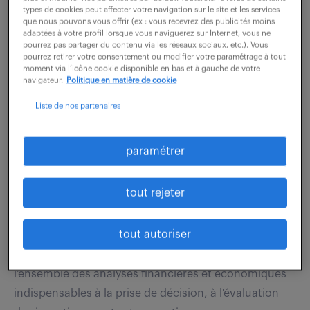
artisans. Vous serez en charge de la saisie des
types de cookies peut affecter votre navigation sur le site et les services
factures, de la modification des états des lieux ainsi...
que nous pouvons vous offrir (ex : vous recevrez des publicités moins
adaptées à votre profil lorsque vous naviguerez sur Internet, vous ne
pourrez pas partager du contenu via les réseaux sociaux, etc.). Vous
pourrez retirer votre consentement ou modifier votre paramétrage à tout
moment via l’icône cookie disponible en bas et à gauche de votre
voir l'offre
navigateur.
Politique en matière de cookie
Liste de nos partenaires
contrôler de gestion confirmé
paramétrer
(f/h)
tout rejeter
13 juillet 2026
Rouen (76)
CDI
55 000 - 60 000 € / an
tout autoriser
Rattaché à la direction financière, vous produisez
l'ensemble des analyses financières et économiques
indispensables à la prise de décision, à l'évaluation