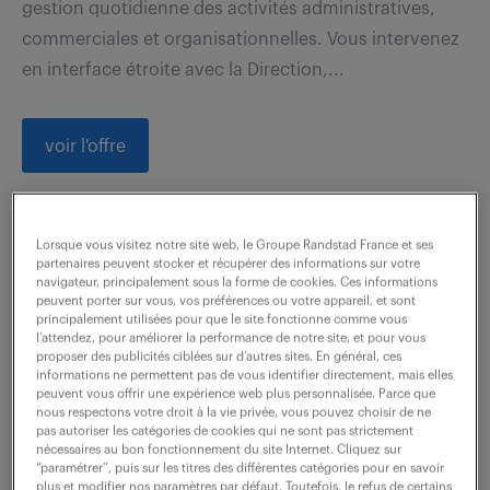
gestion quotidienne des activités administratives,
commerciales et organisationnelles. Vous intervenez
en interface étroite avec la Direction,...
voir l'offre
Lorsque vous visitez notre site web, le Groupe Randstad France et ses
assistant(e) service maintenance
partenaires peuvent stocker et récupérer des informations sur votre
(f/h)
navigateur, principalement sous la forme de cookies. Ces informations
peuvent porter sur vous, vos préférences ou votre appareil, et sont
principalement utilisées pour que le site fonctionne comme vous
15 juillet 2026
l’attendez, pour améliorer la performance de notre site, et pour vous
proposer des publicités ciblées sur d’autres sites. En général, ces
informations ne permettent pas de vous identifier directement, mais elles
Montpellier (34)
CDI
28 600 € / an
peuvent vous offrir une expérience web plus personnalisée. Parce que
nous respectons votre droit à la vie privée, vous pouvez choisir de ne
pas autoriser les catégories de cookies qui ne sont pas strictement
Votre mission consistera à assurer la gestion
nécessaires au bon fonctionnement du site Internet. Cliquez sur
administrative et le suivi des interventions des
“paramétrer”, puis sur les titres des différentes catégories pour en savoir
plus et modifier nos paramètres par défaut. Toutefois, le refus de certains