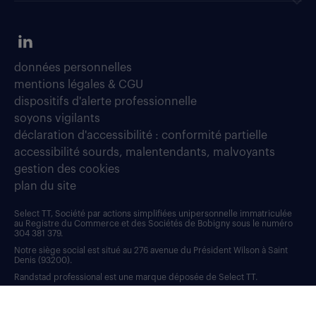
données personnelles
mentions légales & CGU
dispositifs d'alerte professionnelle
soyons vigilants
déclaration d'accessibilité : conformité partielle
accessibilité sourds, malentendants, malvoyants
gestion des cookies
plan du site
Select TT, Société par actions simplifiées unipersonnelle immatriculée
au Registre du Commerce et des Sociétés de Bobigny sous le numéro
304 381 379.
Notre siège social est situé au 276 avenue du Président Wilson à Saint
Denis (93200).
Randstad professional est une marque déposée de Select TT.
RANDSTAD, HUMAN FORWARD, L’HUMAIN, POUR ALLER PLUS LOIN et
sont des marques déposées de © Randstad N.V.