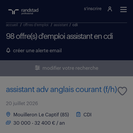
s'inscrire
accueil
/
offres d'emploi
/
assistant
/
cdi
98 offre(s) d'emploi assistant en cdi
créer une alerte email
modifier votre recherche
assistant adv anglais courant (f/h)
20 juillet 2026
Mouilleron Le Captif (85)
CDI
30 000 - 32 400 € / an