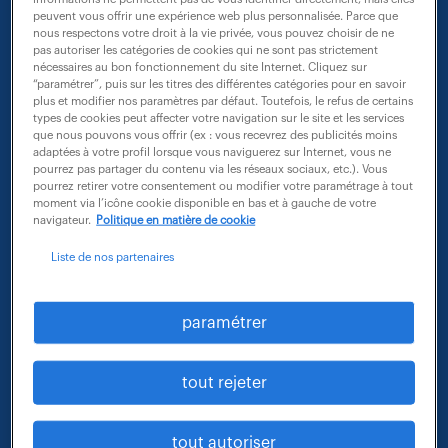
peuvent vous offrir une expérience web plus personnalisée. Parce que
nous respectons votre droit à la vie privée, vous pouvez choisir de ne
pas autoriser les catégories de cookies qui ne sont pas strictement
- métier et compétences : assistant
nécessaires au bon fonctionnement du site Internet. Cliquez sur
“paramétrer”, puis sur les titres des différentes catégories pour en savoir
- contrat : cdi
plus et modifier nos paramètres par défaut. Toutefois, le refus de certains
types de cookies peut affecter votre navigation sur le site et les services
que nous pouvons vous offrir (ex : vous recevrez des publicités moins
adaptées à votre profil lorsque vous naviguerez sur Internet, vous ne
pourrez pas partager du contenu via les réseaux sociaux, etc.). Vous
pourrez retirer votre consentement ou modifier votre paramétrage à tout
moment via l’icône cookie disponible en bas et à gauche de votre
navigateur.
Politique en matière de cookie
Liste de nos partenaires
paramétrer
tout rejeter
tout autoriser