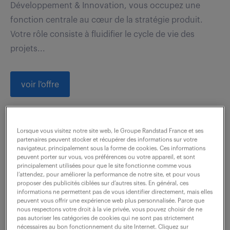
Développement & Innovation, vous occupez une
fonction centrale au cœur de la stratégie produit.
Votre rôle consiste à fluidifier le cycle de vie des
projets...
voir l'offre
Lorsque vous visitez notre site web, le Groupe Randstad France et ses
assistant commercial bilingue
partenaires peuvent stocker et récupérer des informations sur votre
anglais (f/h)
navigateur, principalement sous la forme de cookies. Ces informations
peuvent porter sur vous, vos préférences ou votre appareil, et sont
principalement utilisées pour que le site fonctionne comme vous
15 avril 2026
l’attendez, pour améliorer la performance de notre site, et pour vous
proposer des publicités ciblées sur d’autres sites. En général, ces
informations ne permettent pas de vous identifier directement, mais elles
Chaponost (69)
CDI
35 000 € / an
peuvent vous offrir une expérience web plus personnalisée. Parce que
nous respectons votre droit à la vie privée, vous pouvez choisir de ne
pas autoriser les catégories de cookies qui ne sont pas strictement
Au cœur du processus de vente et de suivi, vos
nécessaires au bon fonctionnement du site Internet. Cliquez sur