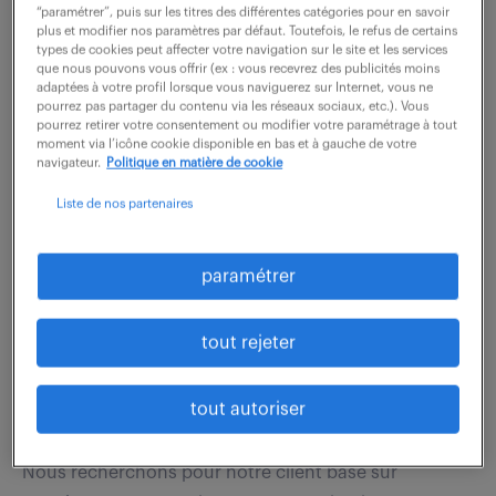
missions se décomposent en trois axes : - Pilotage de
“paramétrer”, puis sur les titres des différentes catégories pour en savoir
plus et modifier nos paramètres par défaut. Toutefois, le refus de certains
la relation client : Vous assurez le suivi complet des
types de cookies peut affecter votre navigation sur le site et les services
comptes, de la réception de la commande...
que nous pouvons vous offrir (ex : vous recevrez des publicités moins
adaptées à votre profil lorsque vous naviguerez sur Internet, vous ne
pourrez pas partager du contenu via les réseaux sociaux, etc.). Vous
pourrez retirer votre consentement ou modifier votre paramétrage à tout
moment via l’icône cookie disponible en bas et à gauche de votre
voir l'offre
navigateur.
Politique en matière de cookie
Liste de nos partenaires
assistant communication et
paramétrer
commercial (f/h)
tout rejeter
31 mars 2026
Strasbourg (67)
CDI
tout autoriser
27 000 - 33 000 € / an
Nous recherchons pour notre client basé sur