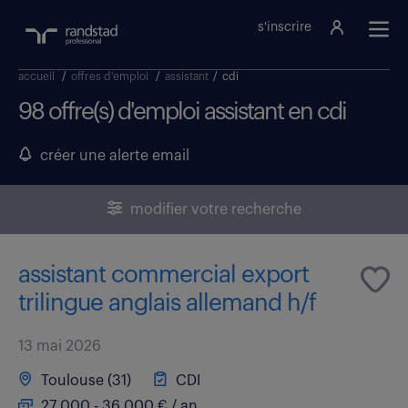
s'inscrire
accueil
/
offres d'emploi
/
assistant
/
cdi
98 offre(s) d'emploi assistant en cdi
créer une alerte email
modifier votre recherche
assistant commercial export
trilingue anglais allemand h/f
13 mai 2026
Toulouse (31)
CDI
27 000 - 36 000 € / an