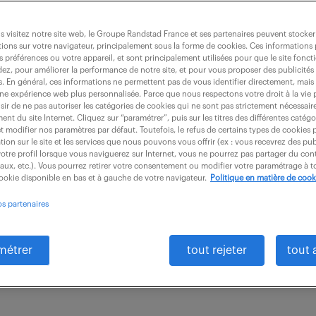
 visitez notre site web, le Groupe Randstad France et ses partenaires peuvent stocker
ions sur votre navigateur, principalement sous la forme de cookies. Ces informations
s préférences ou votre appareil, et sont principalement utilisées pour que le site fo
e maintenance informatique (f/h)
dez, pour améliorer la performance de notre site, et pour vous proposer des publicités 
es. En général, ces informations ne permettent pas de vous identifier directement, mais
une expérience web plus personnalisée. Parce que nous respectons votre droit à la vie 
ir de ne pas autoriser les catégories de cookies qui ne sont pas strictement nécessair
nt du site Internet. Cliquez sur “paramétrer”, puis sur les titres des différentes catég
CDI
30 100 - 36 000 € / an
et modifier nos paramètres par défaut. Toutefois, le refus de certains types de cookies 
tion sur le site et les services que nous pouvons vous offrir (ex : vous recevrez des pu
otre profil lorsque vous naviguerez sur Internet, vous ne pourrez pas partager du cont
é à BREST est une entreprise du secteur défense. Pour
iaux, etc.). Vous pourrez retirer votre consentement ou modifier votre paramétrage à
cookie disponible en bas et à gauche de votre navigateur.
Politique en matière de cook
? Notre client met en avant une organisation à taille 
os partenaires
ent...
métrer
tout rejeter
tout 