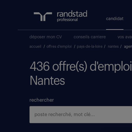
candidat
déposer mon CV
conseils carriere
vos av
accueil
/
offres d'emploi
/
pays-de-la-loire
/
nantes
/
agen
436 offre(s) d'emplo
Nantes
rechercher