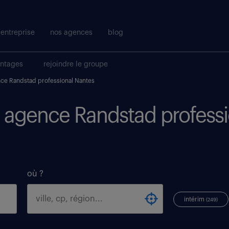
entreprise
nos agences
blog
antages
rejoindre le groupe
ce Randstad professional Nantes
i agence Randstad professi
où ?
intérim
(249)