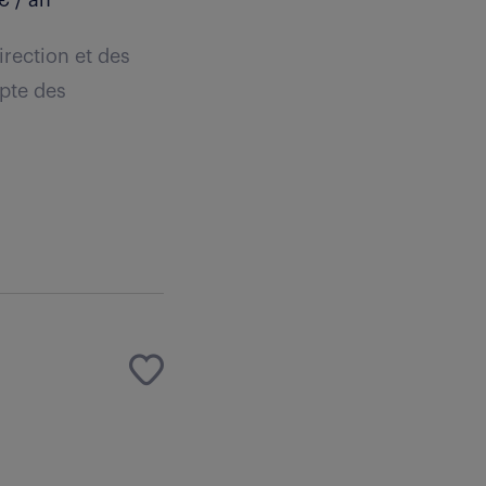
€ / an
rection et des
mpte des