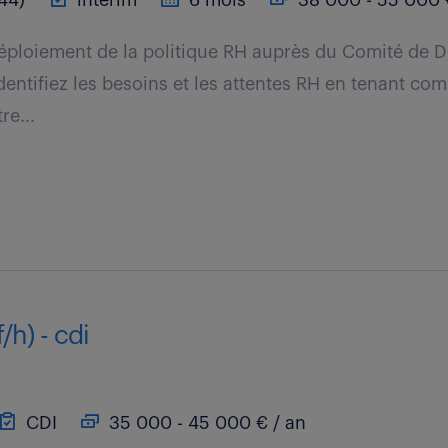
44)
intérim
6 mois
38 000 - 55 000 
éploiement de la politique RH auprès du Comité de Di
entifiez les besoins et les attentes RH en tenant co
re...
/h) - cdi
CDI
35 000 - 45 000 € / an