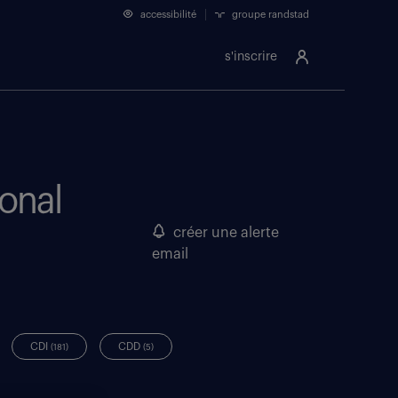
accessibilité
groupe randstad
s'inscrire
onal
créer une alerte
email
CDI
CDD
(181)
(5)