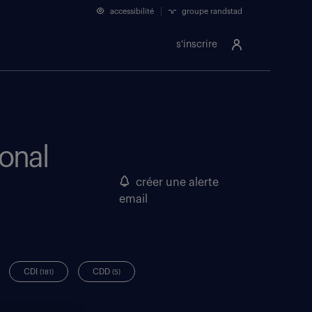
accessibilité
groupe randstad
s'inscrire
onal
créer une alerte
email
CDI
CDD
(181)
(5)