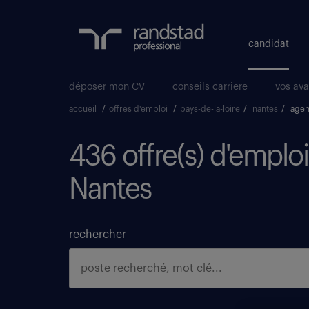
candidat
déposer mon CV
conseils carriere
vos av
accueil
/
offres d'emploi
/
pays-de-la-loire
/
nantes
/
agen
436 offre(s) d'emplo
Nantes
rechercher