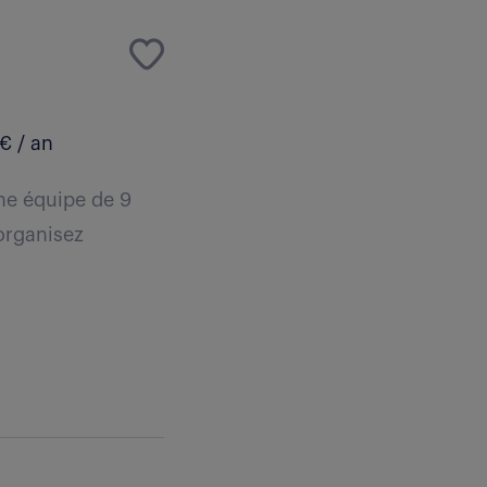
€ / an
ne équipe de 9
 organisez