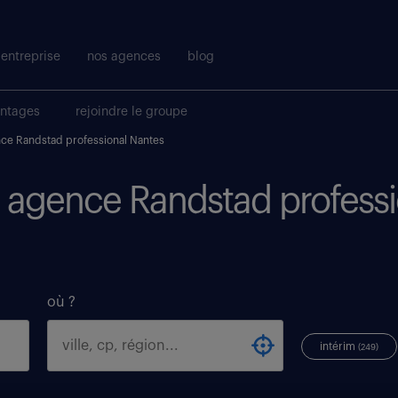
entreprise
nos agences
blog
antages
rejoindre le groupe
ce Randstad professional Nantes
i agence Randstad professi
où ?
intérim
(249)