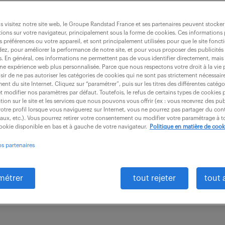
 visitez notre site web, le Groupe Randstad France et ses partenaires peuvent stocker
ions sur votre navigateur, principalement sous la forme de cookies. Ces informations
s préférences ou votre appareil, et sont principalement utilisées pour que le site fo
lité usine (f/h)
dez, pour améliorer la performance de notre site, et pour vous proposer des publicités 
es. En général, ces informations ne permettent pas de vous identifier directement, mais
une expérience web plus personnalisée. Parce que nous respectons votre droit à la vie 
ir de ne pas autoriser les catégories de cookies qui ne sont pas strictement nécessair
nt du site Internet. Cliquez sur “paramétrer”, puis sur les titres des différentes catég
)
CDI
38 000 - 46 000 € / an
et modifier nos paramètres par défaut. Toutefois, le refus de certains types de cookies 
tion sur le site et les services que nous pouvons vous offrir (ex : vous recevrez des pu
otre profil lorsque vous naviguerez sur Internet, vous ne pourrez pas partager du cont
e Qualité Usine, vous prenez en charge le suivi qualit
iaux, etc.). Vous pourrez retirer votre consentement ou modifier votre paramétrage à
cookie disponible en bas et à gauche de votre navigateur.
Politique en matière de cook
'installation d'équipements électromécanique à desti
os partenaires
es en...
métrer
tout rejeter
tout 