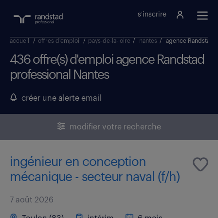
s'inscrire
accueil
/
offres d'emploi
/
pays-de-la-loire
/
nantes
/
agence Randstad p
436 offre(s) d'emploi agence Randstad
professional Nantes
créer une alerte email
modifier votre recherche
ingénieur en conception
mécanique - secteur naval (f/h)
7 août 2026