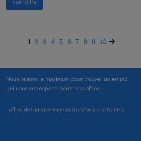
voir l'offre
1
2
3
4
5
6
7
8
9
10
Nous faisons le maximum pour trouver un emploi
qui vous correspond parmi nos offres :
- offres de l'agence Randstad professional Nantes