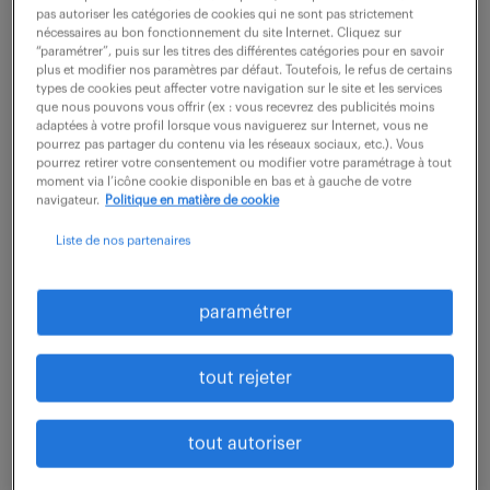
pas autoriser les catégories de cookies qui ne sont pas strictement
nécessaires au bon fonctionnement du site Internet. Cliquez sur
Fournir son expertise technique dans les différentes
“paramétrer”, puis sur les titres des différentes catégories pour en savoir
plus et modifier nos paramètres par défaut. Toutefois, le refus de certains
étapes d'appel d'offre au sein des équipes
types de cookies peut affecter votre navigation sur le site et les services
Multifonctionnelles des Achats : * Collecter les
que nous pouvons vous offrir (ex : vous recevrez des publicités moins
adaptées à votre profil lorsque vous naviguerez sur Internet, vous ne
informations techniques liées aux pièces et en...
pourrez pas partager du contenu via les réseaux sociaux, etc.). Vous
pourrez retirer votre consentement ou modifier votre paramétrage à tout
moment via l’icône cookie disponible en bas et à gauche de votre
navigateur.
Politique en matière de cookie
voir l'offre
Liste de nos partenaires
paramétrer
acheteur secteur naval (f/h)
7 août 2026
tout rejeter
Ollioules (83)
intérim
6 mois
tout autoriser
45 000 - 55 000 € / an