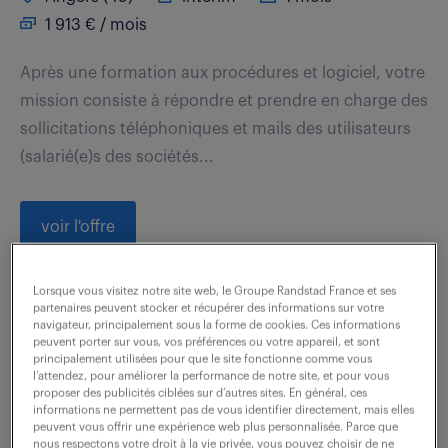
1 913 € / mois
Après une formation aux procédures et logiciel, votre
mission consiste à répondre et prendre en charge des
sollicitations téléphoniques et mails des utilisateurs
(salarié(e)s des sociétés...
voir l'offre
Lorsque vous visitez notre site web, le Groupe Randstad France et ses
partenaires peuvent stocker et récupérer des informations sur votre
technicien industrialisation (f/h)
navigateur, principalement sous la forme de cookies. Ces informations
peuvent porter sur vous, vos préférences ou votre appareil, et sont
principalement utilisées pour que le site fonctionne comme vous
7 août 2026
l’attendez, pour améliorer la performance de notre site, et pour vous
proposer des publicités ciblées sur d’autres sites. En général, ces
St Nazaire (44)
intérim
18 mois
informations ne permettent pas de vous identifier directement, mais elles
peuvent vous offrir une expérience web plus personnalisée. Parce que
30 500 € / mois
nous respectons votre droit à la vie privée, vous pouvez choisir de ne