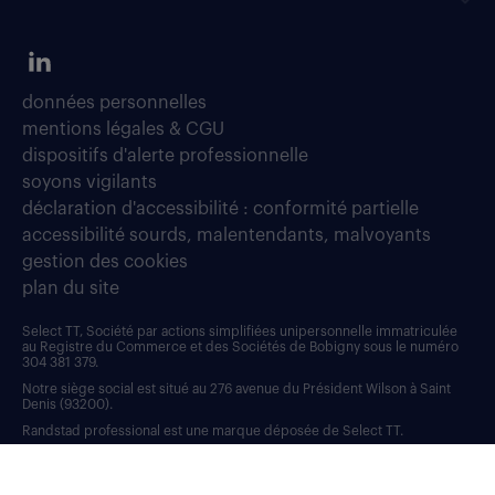
données personnelles
mentions légales & CGU
dispositifs d'alerte professionnelle
soyons vigilants
déclaration d'accessibilité : conformité partielle
accessibilité sourds, malentendants, malvoyants
gestion des cookies
plan du site
Select TT, Société par actions simplifiées unipersonnelle immatriculée
au Registre du Commerce et des Sociétés de Bobigny sous le numéro
304 381 379.
Notre siège social est situé au 276 avenue du Président Wilson à Saint
Denis (93200).
Randstad professional est une marque déposée de Select TT.
RANDSTAD, HUMAN FORWARD, L’HUMAIN, POUR ALLER PLUS LOIN et
sont des marques déposées de © Randstad N.V.