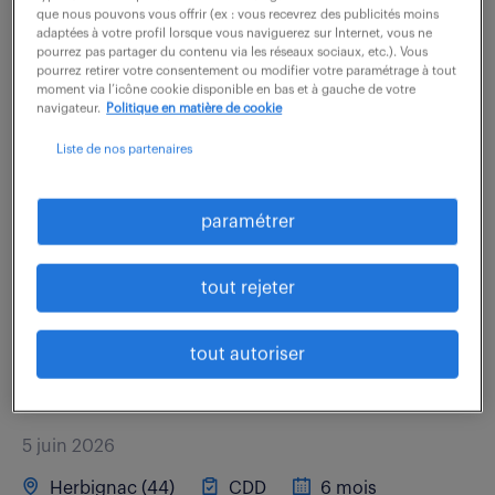
que nous pouvons vous offrir (ex : vous recevrez des publicités moins
adaptées à votre profil lorsque vous naviguerez sur Internet, vous ne
A ce titre, vous réalisez des activités d'Assurance
pourrez pas partager du contenu via les réseaux sociaux, etc.). Vous
pourrez retirer votre consentement ou modifier votre paramétrage à tout
Qualité, sur les activités industrielles
moment via l’icône cookie disponible en bas et à gauche de votre
d'industrialisation et production des cartes
navigateur.
Politique en matière de cookie
électroniques ICCG dans un environnement normatif
Liste de nos partenaires
EN9100,...
paramétrer
voir l'offre
tout rejeter
projeteur d etudes mecaniques
tout autoriser
(f/h)
5 juin 2026
Herbignac (44)
CDD
6 mois