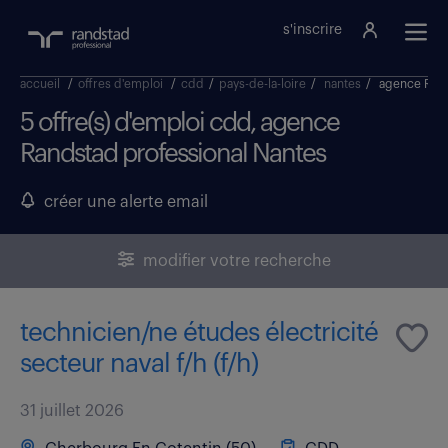
s'inscrire
accueil
/
offres d'emploi
/
cdd
/
pays-de-la-loire
/
nantes
/
agence Rand
5 offre(s) d'emploi cdd, agence
Randstad professional Nantes
créer une alerte email
modifier votre recherche
technicien/ne études électricité
secteur naval f/h (f/h)
31 juillet 2026