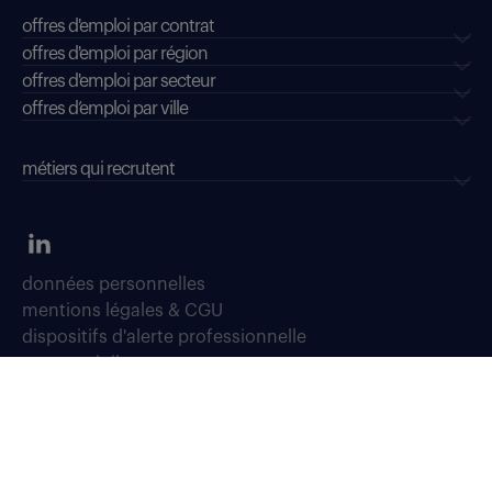
offres d'emploi par contrat
offres d'emploi par région
offres d'emploi par secteur
offres d’emploi par ville
métiers qui recrutent
données personnelles
mentions légales & CGU
dispositifs d'alerte professionnelle
soyons vigilants
déclaration d'accessibilité : conformité partielle
accessibilité sourds, malentendants, malvoyants
gestion des cookies
plan du site