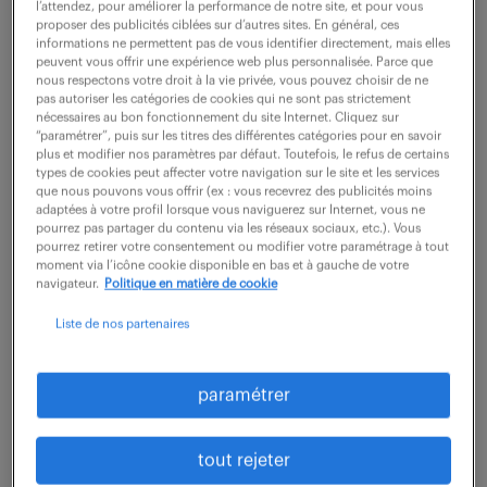
l’attendez, pour améliorer la performance de notre site, et pour vous
description du poste
proposer des publicités ciblées sur d’autres sites. En général, ces
informations ne permettent pas de vous identifier directement, mais elles
peuvent vous offrir une expérience web plus personnalisée. Parce que
nous respectons votre droit à la vie privée, vous pouvez choisir de ne
pas autoriser les catégories de cookies qui ne sont pas strictement
Sous la responsabilité du Responsable Qualité,
nécessaires au bon fonctionnement du site Internet. Cliquez sur
vous contrôlez le produit par rapport à sa
“paramétrer”, puis sur les titres des différentes catégories pour en savoir
plus et modifier nos paramètres par défaut. Toutefois, le refus de certains
définition et détecter le produit non conforme et
types de cookies peut affecter votre navigation sur le site et les services
que nous pouvons vous offrir (ex : vous recevrez des publicités moins
vous validez le départ d'un produit vers l'extérieur.
adaptées à votre profil lorsque vous naviguerez sur Internet, vous ne
pourrez pas partager du contenu via les réseaux sociaux, etc.). Vous
pourrez retirer votre consentement ou modifier votre paramétrage à tout
Vos missions principales sont les suivantes :
moment via l’icône cookie disponible en bas et à gauche de votre
Réaliser les différentes opérations de contrôle de
navigateur.
Politique en matière de cookie
pièces aéronautiques ou moteurs de F1 : contrôle
Liste de nos partenaires
visuel, contrôle tridimensionnel, dimensionnel,
contrôle avant départ sous-traitance, contrôle final,
paramétrer
contrôle du dossier de fabrication avant mise en
stock.
tout rejeter
Vérifier que les articles répondent à la définition :