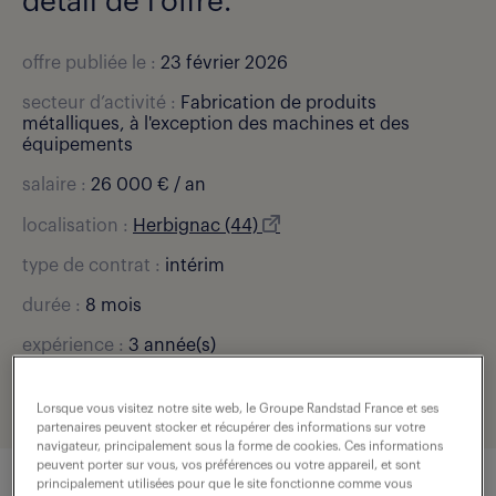
détail de l'offre.
offre publiée le :
23 février 2026
secteur d’activité :
Fabrication de produits
métalliques, à l'exception des machines et des
équipements
salaire :
26 000 € / an
localisation :
Herbignac (44)
type de contrat :
intérim
durée :
8 mois
expérience :
3 année(s)
référence de l'offre :
307-UNT-0003697_01C
Lorsque vous visitez notre site web, le Groupe Randstad France et ses
partenaires peuvent stocker et récupérer des informations sur votre
navigateur, principalement sous la forme de cookies. Ces informations
peuvent porter sur vous, vos préférences ou votre appareil, et sont
principalement utilisées pour que le site fonctionne comme vous