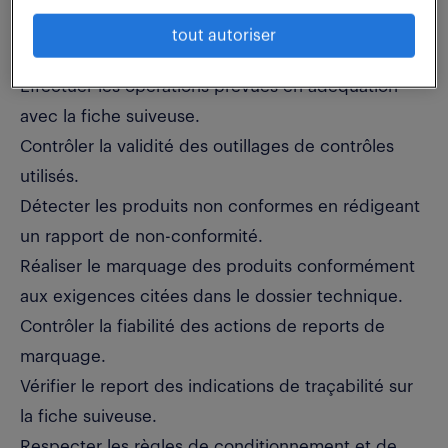
avec la méthode de CND et en utilisant les critères
tout autoriser
d'acceptation imposés en gamme.
Effectuer les opérations prévues en adéquation
avec la fiche suiveuse.
Contrôler la validité des outillages de contrôles
utilisés.
Détecter les produits non conformes en rédigeant
un rapport de non-conformité.
Réaliser le marquage des produits conformément
aux exigences citées dans le dossier technique.
Contrôler la fiabilité des actions de reports de
marquage.
Vérifier le report des indications de traçabilité sur
la fiche suiveuse.
Respecter les règles de conditionnement et de