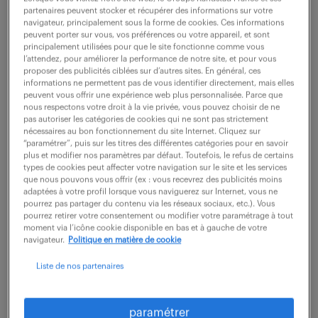
Vous êtes chargé(e) d'assurer le maintien en
partenaires peuvent stocker et récupérer des informations sur votre
navigateur, principalement sous la forme de cookies. Ces informations
conditions opérationnelles et l'assurance qualité des
peuvent porter sur vous, vos préférences ou votre appareil, et sont
principalement utilisées pour que le site fonctionne comme vous
outils internes. Vos missions sont les suivantes : -
l’attendez, pour améliorer la performance de notre site, et pour vous
Support N1 à N3 : prise en charge,...
proposer des publicités ciblées sur d’autres sites. En général, ces
informations ne permettent pas de vous identifier directement, mais elles
peuvent vous offrir une expérience web plus personnalisée. Parce que
nous respectons votre droit à la vie privée, vous pouvez choisir de ne
voir l'offre
pas autoriser les catégories de cookies qui ne sont pas strictement
nécessaires au bon fonctionnement du site Internet. Cliquez sur
“paramétrer”, puis sur les titres des différentes catégories pour en savoir
plus et modifier nos paramètres par défaut. Toutefois, le refus de certains
types de cookies peut affecter votre navigation sur le site et les services
que nous pouvons vous offrir (ex : vous recevrez des publicités moins
technicien support logiciel (f/h)
adaptées à votre profil lorsque vous naviguerez sur Internet, vous ne
pourrez pas partager du contenu via les réseaux sociaux, etc.). Vous
pourrez retirer votre consentement ou modifier votre paramétrage à tout
3 juillet 2026
moment via l’icône cookie disponible en bas et à gauche de votre
navigateur.
Politique en matière de cookie
Marseille 11 (13)
CDI
Liste de nos partenaires
30 000 - 40 000 € / an
Rattaché(e) au Service Informatique, votre rôle est
paramétrer