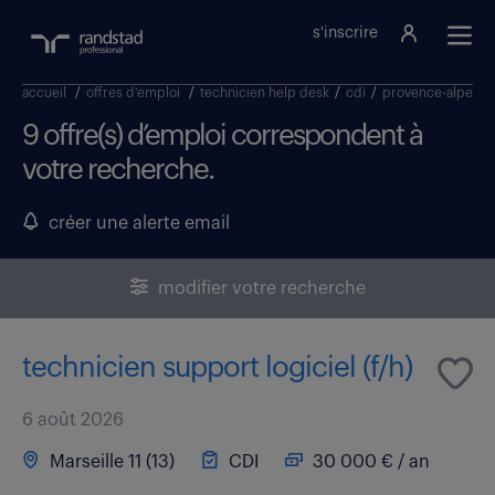
s'inscrire
accueil
/
offres d'emploi
/
technicien help desk
/
cdi
/
provence-alpes-cô
9 offre(s) d’emploi correspondent à
votre recherche.
créer une alerte email
modifier votre recherche
technicien support logiciel (f/h)
6 août 2026
Marseille 11 (13)
CDI
30 000 € / an