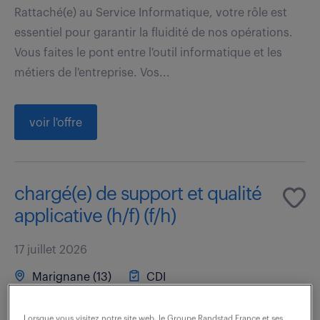
Rattaché(e) au Service Informatique, votre rôle est
essentiel pour garantir la fluidité de nos opérations.
Vous faites le pont entre l'outil informatique et les
métiers de l'entreprise. Vos...
voir l'offre
chargé(e) de support et qualité
applicative (h/f) (f/h)
17 juillet 2026
Marignane (13)
CDI
38 000 - 42 000 € / an
Lorsque vous visitez notre site web, le Groupe Randstad France et ses