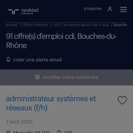
s'inscrire
accueil
/
offres d'emploi
/
cdi
/
provence-alpes-côte d azur
/
bouches-d
91 offre(s) d'emploi cdi, Bouches-du-
Rhône
créer une alerte email
modifier votre recherche
administrateur systèmes et
réseaux (f/h)
7 août 2026