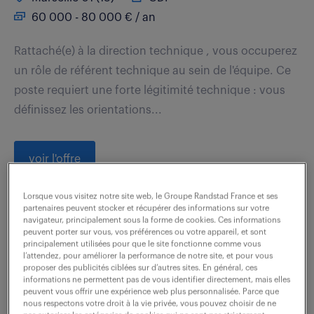
60 000 - 80 000 € / an
Rattaché(e) à la direction technique , vous occuperez
un rôle de référent technique au sein de l'équipe. Ce
poste requiert une forte légitimité technique : vous
définissez les orientations...
voir l'offre
Lorsque vous visitez notre site web, le Groupe Randstad France et ses
partenaires peuvent stocker et récupérer des informations sur votre
navigateur, principalement sous la forme de cookies. Ces informations
consultant compatbilité
peuvent porter sur vous, vos préférences ou votre appareil, et sont
principalement utilisées pour que le site fonctionne comme vous
paramétrage (f/h)
l’attendez, pour améliorer la performance de notre site, et pour vous
proposer des publicités ciblées sur d’autres sites. En général, ces
informations ne permettent pas de vous identifier directement, mais elles
7 août 2026
peuvent vous offrir une expérience web plus personnalisée. Parce que
nous respectons votre droit à la vie privée, vous pouvez choisir de ne
Aix En Provence (13)
CDI