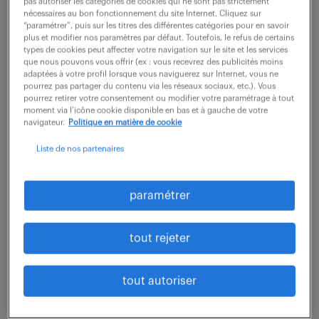
pas autoriser les catégories de cookies qui ne sont pas strictement
nécessaires au bon fonctionnement du site Internet. Cliquez sur
45 000 - 55 000 € / an
“paramétrer”, puis sur les titres des différentes catégories pour en savoir
plus et modifier nos paramètres par défaut. Toutefois, le refus de certains
Vous ne cherchez pas un poste de comptable
types de cookies peut affecter votre navigation sur le site et les services
que nous pouvons vous offrir (ex : vous recevrez des publicités moins
classique, et cela tombe bien : nous ne cherchons
adaptées à votre profil lorsque vous naviguerez sur Internet, vous ne
pourrez pas partager du contenu via les réseaux sociaux, etc.). Vous
pas un profil standard. Nous recherchons un «
pourrez retirer votre consentement ou modifier votre paramétrage à tout
architecte de la règle ». Votre mission sera de
moment via l’icône cookie disponible en bas et à gauche de votre
navigateur.
Politique en matière de cookie
traduire...
Liste de nos partenaires
voir l'offre
paramétrer
tout rejeter
ingénieur d'armement f/h (f/h)
tout autoriser
7 août 2026
Marseille 08 (13)
CDI
45 000 € / an