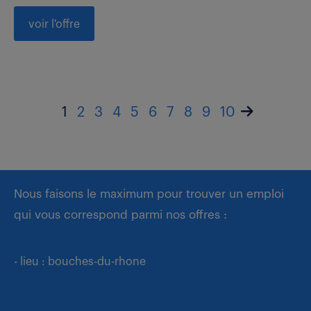
voir l'offre
1
2
3
4
5
6
7
8
9
10
Nous faisons le maximum pour trouver un emploi
qui vous correspond parmi nos offres :
- lieu : bouches-du-rhone