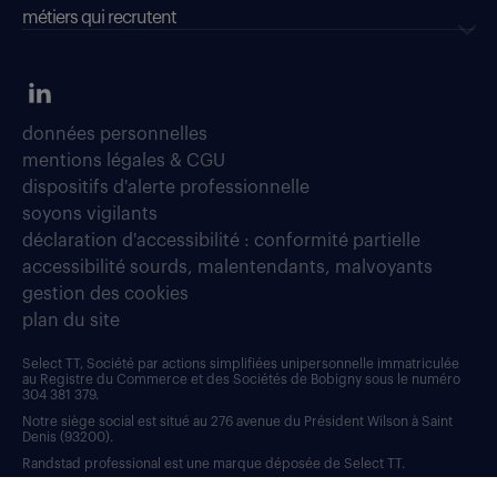
métiers qui recrutent
données personnelles
mentions légales & CGU
dispositifs d'alerte professionnelle
soyons vigilants
déclaration d'accessibilité : conformité partielle
accessibilité sourds, malentendants, malvoyants
gestion des cookies
plan du site
Select TT, Société par actions simplifiées unipersonnelle immatriculée
au Registre du Commerce et des Sociétés de Bobigny sous le numéro
304 381 379.
Notre siège social est situé au 276 avenue du Président Wilson à Saint
Denis (93200).
Randstad professional est une marque déposée de Select TT.
RANDSTAD, HUMAN FORWARD, L’HUMAIN, POUR ALLER PLUS LOIN et