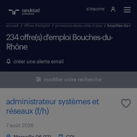
s'inscrire
accueil
/
offres d'emploi
/
provence-alpes-côte d azur
/
bouches-du-rho
234 offre(s) d'emploi Bouches-du-
Rhône
créer une alerte email
modifier votre recherche
administrateur systèmes et
réseaux (f/h)
7 août 2026