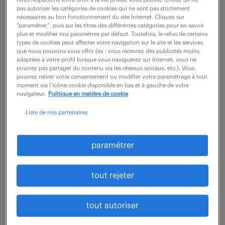
nous respectons votre droit à la vie privée, vous pouvez choisir de ne
pas autoriser les catégories de cookies qui ne sont pas strictement
60 000 - 80 000 € / an
nécessaires au bon fonctionnement du site Internet. Cliquez sur
“paramétrer”, puis sur les titres des différentes catégories pour en savoir
Rattaché(e) à la direction technique , vous occuperez
plus et modifier nos paramètres par défaut. Toutefois, le refus de certains
types de cookies peut affecter votre navigation sur le site et les services
un rôle de référent technique au sein de l'équipe. Ce
que nous pouvons vous offrir (ex : vous recevrez des publicités moins
adaptées à votre profil lorsque vous naviguerez sur Internet, vous ne
poste requiert une forte légitimité technique : vous
pourrez pas partager du contenu via les réseaux sociaux, etc.). Vous
définissez les orientations...
pourrez retirer votre consentement ou modifier votre paramétrage à tout
moment via l’icône cookie disponible en bas et à gauche de votre
navigateur.
Politique en matière de cookie
voir l'offre
Liste de nos partenaires
paramétrer
consultant compatbilité
tout rejeter
paramétrage (f/h)
7 août 2026
tout autoriser
Aix En Provence (13)
CDI