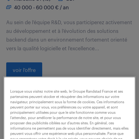
40 000 - 60 000 € / an
Au sein de l'équipe R&D, vous participerez activement
au développement et à l'évolution des solutions
backend dans un environnement fortement orienté
vers la qualité logicielle et l'excellence...
voir l'offre
Lorsque vous visitez notre site web, le Groupe Randstad France et ses
partenaires peuvent stocker et récupérer des informations sur votre
architecte logiciel python django
navigateur, principalement sous la forme de cookies. Ces informations
peuvent porter sur vous, vos préférences ou votre appareil, et sont
- cdi chez l'éditeur (f/h)
principalement utilisées pour que le site fonctionne comme vous
l’attendez, pour améliorer la performance de notre site, et pour vous
proposer des publicités ciblées sur d’autres sites. En général, ces
7 août 2026
informations ne permettent pas de vous identifier directement, mais elles
peuvent vous offrir une expérience web plus personnalisée. Parce que
Marseille 01 (13)
CDI