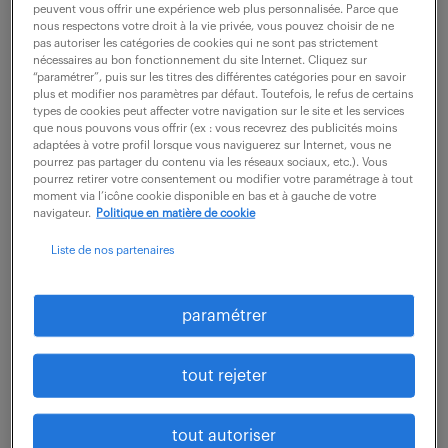
peuvent vous offrir une expérience web plus personnalisée. Parce que
27 000 € / an
nous respectons votre droit à la vie privée, vous pouvez choisir de ne
pas autoriser les catégories de cookies qui ne sont pas strictement
nécessaires au bon fonctionnement du site Internet. Cliquez sur
Vos missions sont les suivantes : - L'accueil des
“paramétrer”, puis sur les titres des différentes catégories pour en savoir
utilisateurs en kiosque - La prise en charge des
plus et modifier nos paramètres par défaut. Toutefois, le refus de certains
types de cookies peut affecter votre navigation sur le site et les services
demandes d'assistance, dépannage, prêts - La
que nous pouvons vous offrir (ex : vous recevrez des publicités moins
adaptées à votre profil lorsque vous naviguerez sur Internet, vous ne
préparation ainsi que la remise de matériels...
pourrez pas partager du contenu via les réseaux sociaux, etc.). Vous
pourrez retirer votre consentement ou modifier votre paramétrage à tout
moment via l’icône cookie disponible en bas et à gauche de votre
navigateur.
Politique en matière de cookie
voir l'offre
Liste de nos partenaires
paramétrer
ingénieur
planification/ordonnancement/la
tout rejeter
ncement (f/h)
6 août 2026
tout autoriser