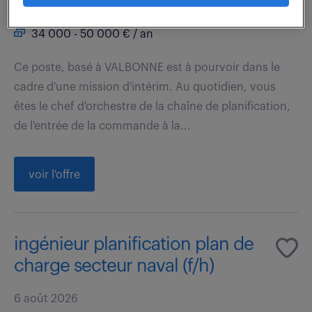
Valbonne (06)
intérim
89 jour(s)
34 000 - 50 000 € / an
Ce poste, basé à VALBONNE est à pourvoir dans le
cadre d'une mission d'intérim. Au quotidien, vous
êtes le chef d'orchestre de la chaîne de planification,
de l'entrée de la commande à la...
voir l'offre
ingénieur planification plan de
charge secteur naval (f/h)
6 août 2026