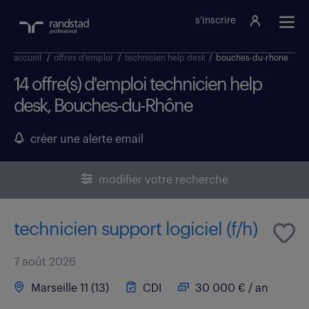
s'inscrire
accueil
/
offres d'emploi
/
technicien help desk
/
bouches-du-rhone
14 offre(s) d'emploi technicien help
desk, Bouches-du-Rhône
créer une alerte email
modifier votre recherche
technicien support logiciel (f/h)
7 août 2026
Marseille 11 (13)
CDI
30 000 € / an