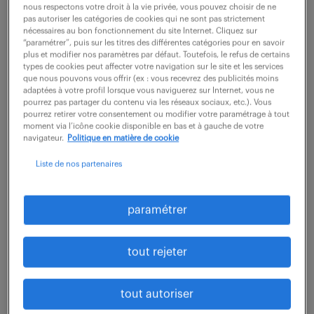
conditions opérationnelles et l'assurance qualité des
nous respectons votre droit à la vie privée, vous pouvez choisir de ne
pas autoriser les catégories de cookies qui ne sont pas strictement
outils internes. Vos missions sont les suivantes : -
nécessaires au bon fonctionnement du site Internet. Cliquez sur
“paramétrer”, puis sur les titres des différentes catégories pour en savoir
Support N1 à N3 : prise en charge,...
plus et modifier nos paramètres par défaut. Toutefois, le refus de certains
types de cookies peut affecter votre navigation sur le site et les services
que nous pouvons vous offrir (ex : vous recevrez des publicités moins
adaptées à votre profil lorsque vous naviguerez sur Internet, vous ne
voir l'offre
pourrez pas partager du contenu via les réseaux sociaux, etc.). Vous
pourrez retirer votre consentement ou modifier votre paramétrage à tout
moment via l’icône cookie disponible en bas et à gauche de votre
navigateur.
Politique en matière de cookie
technicien help desk (f/h)
Liste de nos partenaires
7 juillet 2026
paramétrer
Venelles (13)
intérim
9 mois
24 000 - 25 000 € / an
tout rejeter
Rattaché(e) au service support, vous êtes en charge
tout autoriser
du support logiciel et réseaux, vous avez pour