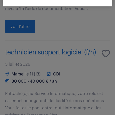
responsabilité de résoudre des incidents logiciels de
niveau 1 à l'aide de documentation. Vous...
voir l'offre
technicien support logiciel (f/h)
3 juillet 2026
Marseille 11 (13)
CDI
30 000 - 40 000 € / an
Rattaché(e) au Service Informatique, votre rôle est
essentiel pour garantir la fluidité de nos opérations.
Vous faites le pont entre l'outil informatique et les