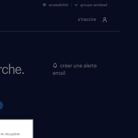
accessibilité
groupe randstad
s'inscrire
rche.
créer une alerte
email
 et récupérer