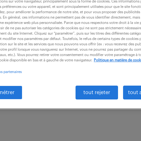
ions sur votre navigateur, principalement sous la forme de cookies. Ces informations
s préférences ou votre appareil, et sont principalement utilisées pour que le site fo
dez, pour améliorer la performance de notre site, et pour vous proposer des publicités 
es. En général, ces informations ne permettent pas de vous identifier directement, mais
une expérience web plus personnalisée. Parce que nous respectons votre droit à la vie 
pport n2 (f/h)
ir de ne pas autoriser les catégories de cookies qui ne sont pas strictement nécessair
nt du site Internet. Cliquez sur “paramétrer”, puis sur les titres des différentes catég
et modifier nos paramètres par défaut. Toutefois, le refus de certains types de cookies 
tion sur le site et les services que nous pouvons vous offrir (ex : vous recevrez des pu
otre profil lorsque vous naviguerez sur Internet, vous ne pourrez pas partager du cont
iaux, etc.). Vous pourrez retirer votre consentement ou modifier votre paramétrage à
e (13)
intérim
4 mois
27 000 € / an
cookie disponible en bas et à gauche de votre navigateur.
Politique en matière de cook
les suivantes : - L'accueil des utilisateurs en kiosque
os partenaires
es d'assistance, dépannage, prêts - La préparation 
métrer
tout rejeter
tout 
s...