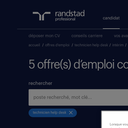
candidat
déposer mon CV
conseils carriere
vos av
accueil
/
offres d'emploi
/
technicien help desk
/
intérim
/
5 offre(s) d’emploi 
rechercher
technicien help desk
Lorsque vous