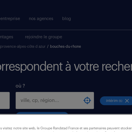
entreprise
nos agences
blog
antages
rejoindre le groupe
provence-alpes-côte d azur
/
bouches-du-rhone
correspondent à votre reche
où ?
intérim
(5)
bouches-du-rhone (13)
 visitez notre site web, le Groupe Randstad France et ses partenaires peuvent stocker