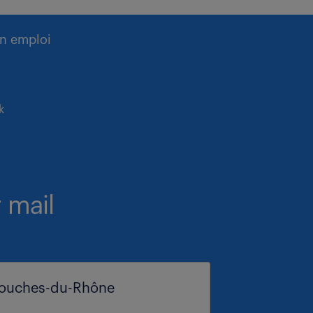
n emploi
k
 mail