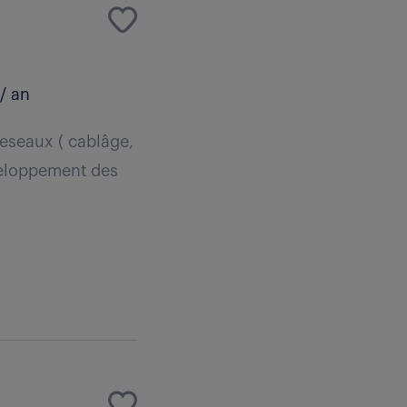
/ an
eseaux ( cablâge,
veloppement des