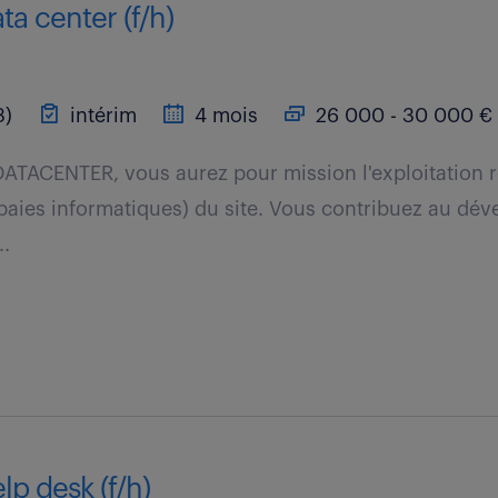
ta center (f/h)
3)
intérim
4 mois
26 000 - 30 000 € 
DATACENTER, vous aurez pour mission l'exploitation r
baies informatiques) du site. Vous contribuez au dé
..
lp desk (f/h)