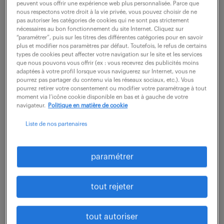
peuvent vous offrir une expérience web plus personnalisée. Parce que
Mougins (06)
CDI
nous respectons votre droit à la vie privée, vous pouvez choisir de ne
pas autoriser les catégories de cookies qui ne sont pas strictement
35 000 - 45 000 € / an
nécessaires au bon fonctionnement du site Internet. Cliquez sur
“paramétrer”, puis sur les titres des différentes catégories pour en savoir
plus et modifier nos paramètres par défaut. Toutefois, le refus de certains
Vos Missions : - Expertise Support & Pilotage : Vous
types de cookies peut affecter votre navigation sur le site et les services
assurez le diagnostic et la résolution complète des
que nous pouvons vous offrir (ex : vous recevrez des publicités moins
adaptées à votre profil lorsque vous naviguerez sur Internet, vous ne
incidents de niveaux 1 et 2, qu'ils soient simples ou
pourrez pas partager du contenu via les réseaux sociaux, etc.). Vous
pourrez retirer votre consentement ou modifier votre paramétrage à tout
complexes. Parallèlement, vous...
moment via l’icône cookie disponible en bas et à gauche de votre
navigateur.
Politique en matière de cookie
Liste de nos partenaires
voir l'offre
paramétrer
technicien support it confirmé
tout rejeter
(f/h)
5 août 2026
tout autoriser