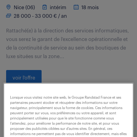
Nice (06)
intérim
18 mois
28 000 - 33 000 € / an
Rattaché(e) à la direction des services informatiques,
vous serez le garant de l'excellence opérationnelle et
de la continuité de service au sein des boutiques de
luxe situées sur la zone...
voir l'offre
Lorsque vous visitez notre site web, le Groupe Randstad France et ses
partenaires peuvent stocker et récupérer des informations sur votre
technicien support it confirmé
navigateur, principalement sous la forme de cookies. Ces informations
peuvent porter sur vous, vos préférences ou votre appareil, et sont
(f/h)
principalement utilisées pour que le site fonctionne comme vous
l’attendez, pour améliorer la performance de notre site, et pour vous
proposer des publicités ciblées sur d’autres sites. En général, ces
6 août 2026
informations ne permettent pas de vous identifier directement, mais elles