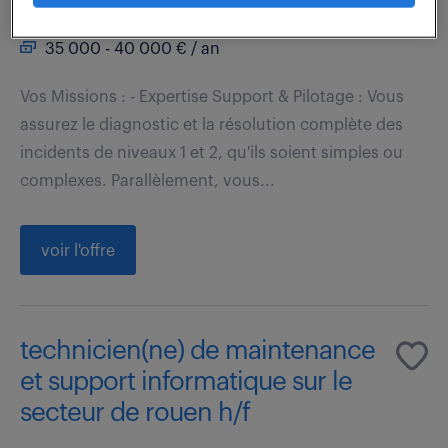
Mougins (06)
CDI
35 000 - 40 000 € / an
Vos Missions : - Expertise Support & Pilotage : Vous
assurez le diagnostic et la résolution complète des
incidents de niveaux 1 et 2, qu'ils soient simples ou
complexes. Parallèlement, vous...
voir l'offre
technicien(ne) de maintenance
et support informatique sur le
secteur de rouen h/f