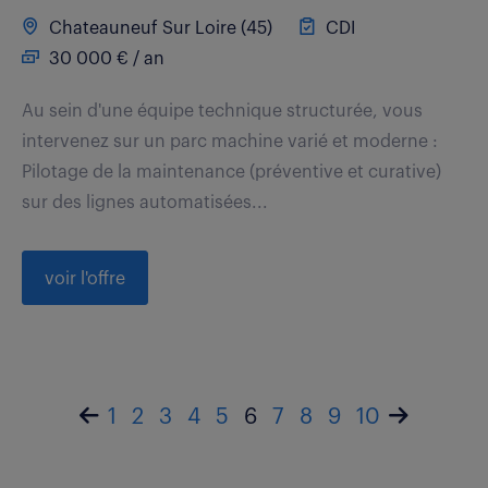
Chateauneuf Sur Loire (45)
CDI
30 000 € / an
Au sein d'une équipe technique structurée, vous
intervenez sur un parc machine varié et moderne :
Pilotage de la maintenance (préventive et curative)
sur des lignes automatisées...
voir l'offre
1
2
3
4
5
6
7
8
9
10