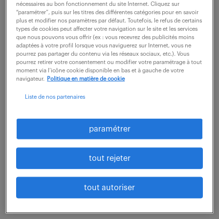
production. Vos missions : - Réaliser les dépannages
nécessaires au bon fonctionnement du site Internet. Cliquez sur
“paramétrer”, puis sur les titres des différentes catégories pour en savoir
des moyens de production, le préventif et...
plus et modifier nos paramètres par défaut. Toutefois, le refus de certains
types de cookies peut affecter votre navigation sur le site et les services
que nous pouvons vous offrir (ex : vous recevrez des publicités moins
adaptées à votre profil lorsque vous naviguerez sur Internet, vous ne
voir l'offre
pourrez pas partager du contenu via les réseaux sociaux, etc.). Vous
pourrez retirer votre consentement ou modifier votre paramétrage à tout
moment via l’icône cookie disponible en bas et à gauche de votre
navigateur.
Politique en matière de cookie
Liste de nos partenaires
technicien de maintenance (f/h)
16 juillet 2026
paramétrer
Lisieux (14)
CDI
27 000 € / an
tout rejeter
Sous la responsabilité du coordinateur maintenance
et au sein de l'équipe maintenance, vous devrez
tout autoriser
assurer les interventions de maintenance, pour
assurer le maintien en état et la disponibilité...