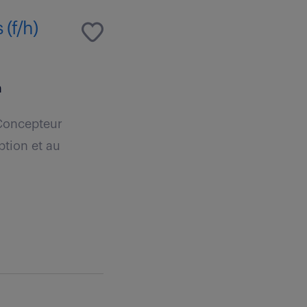
(f/h)
n
 Concepteur
ption et au