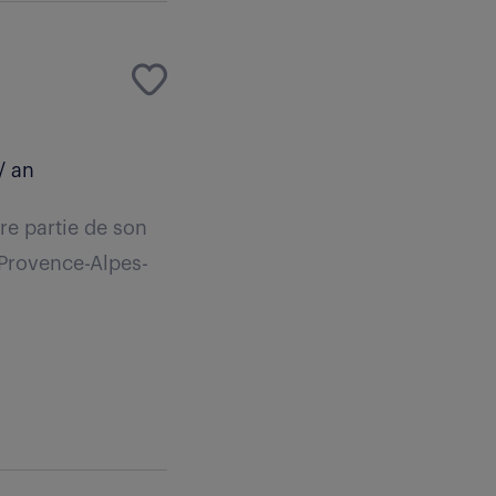
/ an
re partie de son
 Provence-Alpes-