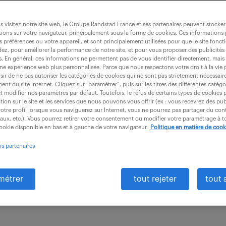
 visitez notre site web, le Groupe Randstad France et ses partenaires peuvent stocker
ions sur votre navigateur, principalement sous la forme de cookies. Ces informations
s préférences ou votre appareil, et sont principalement utilisées pour que le site fo
il comptoir (f/h)
dez, pour améliorer la performance de notre site, et pour vous proposer des publicités 
es. En général, ces informations ne permettent pas de vous identifier directement, mais
une expérience web plus personnalisée. Parce que nous respectons votre droit à la vie 
ir de ne pas autoriser les catégories de cookies qui ne sont pas strictement nécessair
nt du site Internet. Cliquez sur “paramétrer”, puis sur les titres des différentes catég
)
intérim
3 mois
29 900 - 31 000 € /
et modifier nos paramètres par défaut. Toutefois, le refus de certains types de cookies 
tion sur le site et les services que nous pouvons vous offrir (ex : vous recevrez des pu
otre profil lorsque vous naviguerez sur Internet, vous ne pourrez pas partager du cont
der en automatisme et domotique, vous propose de fai
iaux, etc.). Vous pourrez retirer votre consentement ou modifier votre paramétrage à
cookie disponible en bas et à gauche de votre navigateur.
Politique en matière de cook
le sédentaire. Rattaché(e) au Directeur Commercial
os partenaires
êtes le...
métrer
tout rejeter
tout 