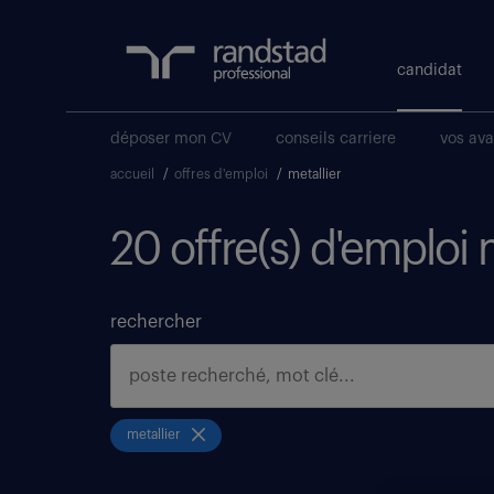
candidat
déposer mon CV
conseils carriere
vos av
accueil
/
offres d'emploi
/
metallier
20 offre(s) d'emploi 
rechercher
metallier