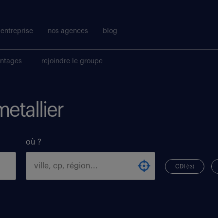
entreprise
nos agences
blog
antages
rejoindre le groupe
metallier
où ?
CDI
(13)