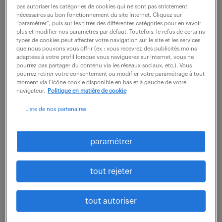
pas autoriser les catégories de cookies qui ne sont pas strictement
nécessaires au bon fonctionnement du site Internet. Cliquez sur
description du poste
“paramétrer”, puis sur les titres des différentes catégories pour en savoir
plus et modifier nos paramètres par défaut. Toutefois, le refus de certains
types de cookies peut affecter votre navigation sur le site et les services
que nous pouvons vous offrir (ex : vous recevrez des publicités moins
Sous la direction de l'IT Manager, vous jouez un
adaptées à votre profil lorsque vous naviguerez sur Internet, vous ne
pourrez pas partager du contenu via les réseaux sociaux, etc.). Vous
rôle clé d'interface entre les équipes métiers
pourrez retirer votre consentement ou modifier votre paramétrage à tout
moment via l’icône cookie disponible en bas et à gauche de votre
(production, qualité, maintenance) et les équipes
navigateur.
Politique en matière de cookie
techniques.
Liste de nos partenaires
Vous intervenez sur les applications métiers
industrielles, notamment les logiciels de type MES,
paramétrer
dans un environnement de production exigeant et
en pleine transformation digitale.
tout rejeter
Au sein d'une équipe à taille humaine, vous
contribuez à l'évolution des outils et à
tout autoriser
l'optimisation des processus, avec souplesse,