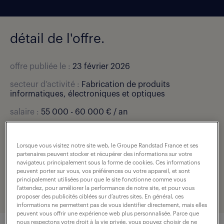
détail de l'offre.
offre publiée le :
23 février 2026
secteur d’activité :
Fabrication de produits
informatiques, électroniques et optiques
salaire :
55 000 - 60 000 € / an
localisation :
Corbeil Essonnes (91)
Lorsque vous visitez notre site web, le Groupe Randstad France et ses
type de contrat :
cdi
partenaires peuvent stocker et récupérer des informations sur votre
navigateur, principalement sous la forme de cookies. Ces informations
expérience :
3 année(s)
peuvent porter sur vous, vos préférences ou votre appareil, et sont
principalement utilisées pour que le site fonctionne comme vous
référence de l'offre :
307-D28-R000415_02R
l’attendez, pour améliorer la performance de notre site, et pour vous
proposer des publicités ciblées sur d’autres sites. En général, ces
informations ne permettent pas de vous identifier directement, mais elles
peuvent vous offrir une expérience web plus personnalisée. Parce que
nous respectons votre droit à la vie privée, vous pouvez choisir de ne