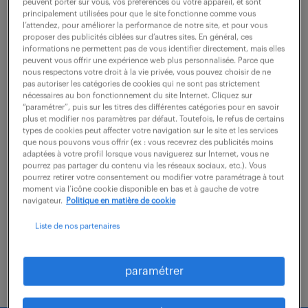
peuvent porter sur vous, vos préférences ou votre appareil, et sont
principalement utilisées pour que le site fonctionne comme vous
23 février 2026
l’attendez, pour améliorer la performance de notre site, et pour vous
proposer des publicités ciblées sur d’autres sites. En général, ces
Corbeil Essonnes (91)
CDI
informations ne permettent pas de vous identifier directement, mais elles
55 000 - 60 000 € / an
peuvent vous offrir une expérience web plus personnalisée. Parce que
nous respectons votre droit à la vie privée, vous pouvez choisir de ne
pas autoriser les catégories de cookies qui ne sont pas strictement
Sous la direction de l'IT Manager, vous jouez un rôle
nécessaires au bon fonctionnement du site Internet. Cliquez sur
“paramétrer”, puis sur les titres des différentes catégories pour en savoir
clé d'interface entre les équipes métiers (production,
plus et modifier nos paramètres par défaut. Toutefois, le refus de certains
types de cookies peut affecter votre navigation sur le site et les services
qualité, maintenance) et les équipes techniques.
que nous pouvons vous offrir (ex : vous recevrez des publicités moins
Vous intervenez sur les applications...
adaptées à votre profil lorsque vous naviguerez sur Internet, vous ne
pourrez pas partager du contenu via les réseaux sociaux, etc.). Vous
pourrez retirer votre consentement ou modifier votre paramétrage à tout
moment via l’icône cookie disponible en bas et à gauche de votre
voir l'offre
navigateur.
Politique en matière de cookie
Liste de nos partenaires
paramétrer