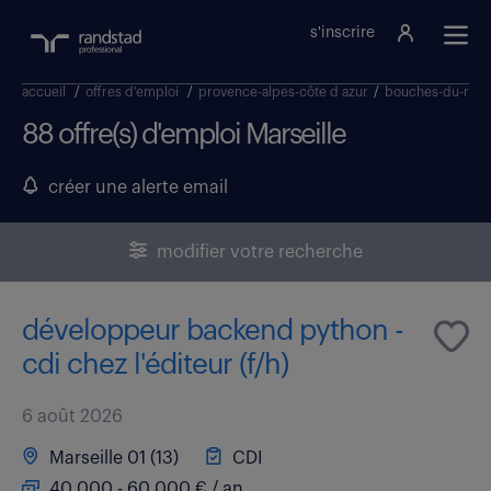
s'inscrire
accueil
/
offres d'emploi
/
provence-alpes-côte d azur
/
bouches-du-rhô
88 offre(s) d'emploi Marseille
créer une alerte email
modifier votre recherche
développeur backend python -
cdi chez l'éditeur (f/h)
6 août 2026
Marseille 01 (13)
CDI
40 000 - 60 000 € / an