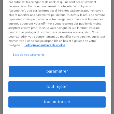
Quelles perspectives passionnantes vous offrent le
pas autoriser les catégories de cookies qui ne sont pas strictement
nécessaires au bon fonctionnement du site Internet. Cliquez sur
poste de Gestionnaire front office (banque) (F/H) ?
“paramétrer”, puis sur les titres des différentes catégories pour en savoir
plus et modifier nos paramètres par défaut. Toutefois, le refus de certains
Sous la supervision de l'équipe du Service Client, vos
types de cookies peut affecter votre navigation sur le site et les services
responsabilités incluent la gestion...
que nous pouvons vous offrir (ex : vous recevrez des publicités moins
adaptées à votre profil lorsque vous naviguerez sur Internet, vous ne
pourrez pas partager du contenu via les réseaux sociaux, etc.). Vous
pourrez retirer votre consentement ou modifier votre paramétrage à tout
voir l'offre
moment via l’icône cookie disponible en bas et à gauche de votre
navigateur.
Politique en matière de cookie
Liste de nos partenaires
commercial terrain (f/h)
paramétrer
6 août 2026
tout rejeter
Marseille 10 (13)
CDI
28 000 - 42 000 € / an
tout autoriser
Notre client, leader régional dans son domaine,