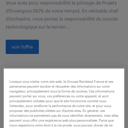
Vous avez pour responsabilité le pilotage de Projets
d'Envergure (60% de votre temps). En véritable chef
d'orchestre, vous portez la responsabilité du succès
technologique sur le terrain...
voir l'offre
conseiller financier de banque
Lorsque vous visitez notre site web, le Groupe Randstad France et ses
(f/h)
partenaires peuvent stocker et récupérer des informations sur votre
navigateur, principalement sous la forme de cookies. Ces informations
peuvent porter sur vous, vos préférences ou votre appareil, et sont
6 août 2026
principalement utilisées pour que le site fonctionne comme vous
l’attendez, pour améliorer la performance de notre site, et pour vous
Marseille 02 (13)
intérim
3 mois
proposer des publicités ciblées sur d’autres sites. En général, ces
informations ne permettent pas de vous identifier directement, mais elles
24 100 - 27 300 € / an
peuvent vous offrir une expérience web plus personnalisée. Parce que
nous respectons votre droit à la vie privée, vous pouvez choisir de ne