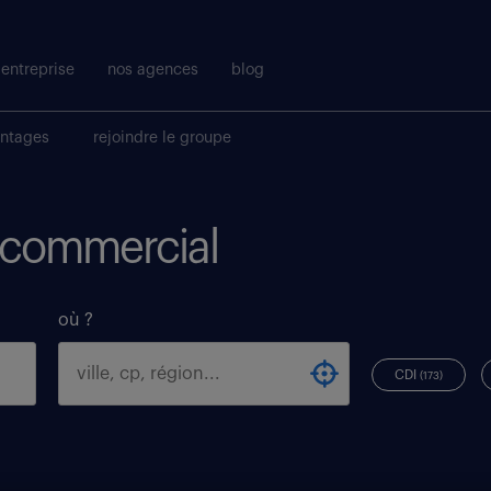
entreprise
nos agences
blog
antages
rejoindre le groupe
i commercial
où ?
CDI
(173)