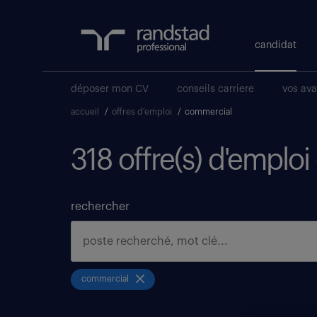
candidat
déposer mon CV
conseils carriere
vos av
accueil
/
offres d'emploi
/
commercial
318 offre(s) d'emplo
rechercher
commercial