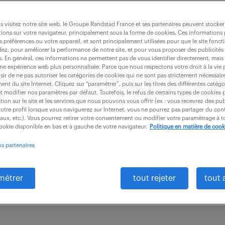
 visitez notre site web, le Groupe Randstad France et ses partenaires peuvent stocker
ions sur votre navigateur, principalement sous la forme de cookies. Ces informations
s préférences ou votre appareil, et sont principalement utilisées pour que le site fo
ercial terrain (f/h)
dez, pour améliorer la performance de notre site, et pour vous proposer des publicités 
es. En général, ces informations ne permettent pas de vous identifier directement, mais
une expérience web plus personnalisée. Parce que nous respectons votre droit à la vie 
ir de ne pas autoriser les catégories de cookies qui ne sont pas strictement nécessair
nt du site Internet. Cliquez sur “paramétrer”, puis sur les titres des différentes catég
CDI
30 000 - 32 000 € / an
et modifier nos paramètres par défaut. Toutefois, le refus de certains types de cookies 
tion sur le site et les services que nous pouvons vous offrir (ex : vous recevrez des pu
otre profil lorsque vous naviguerez sur Internet, vous ne pourrez pas partager du cont
 relever des défis en tant que Commercial confirmé 
iaux, etc.). Vous pourrez retirer votre consentement ou modifier votre paramétrage à
cookie disponible en bas et à gauche de votre navigateur.
Politique en matière de cook
ue ? Rattaché à une agence locale, vous interviendr
os partenaires
..
métrer
tout rejeter
tout 