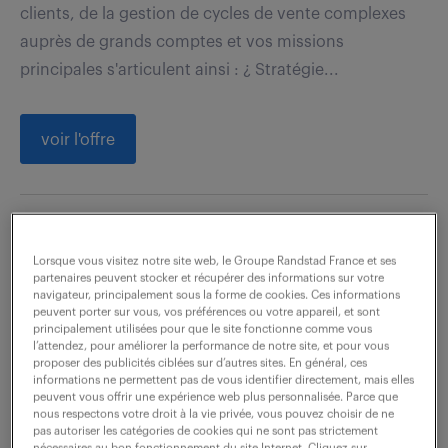
clients, de la gestion de cycles de vente complexes
auprès de grands comptes et vos missions
principales s'articulent ainsi : ¿ Stratégie...
voir l'offre
commercial prescripteur
Lorsque vous visitez notre site web, le Groupe Randstad France et ses
itinérant (f/h)
partenaires peuvent stocker et récupérer des informations sur votre
navigateur, principalement sous la forme de cookies. Ces informations
peuvent porter sur vous, vos préférences ou votre appareil, et sont
7 août 2026
principalement utilisées pour que le site fonctionne comme vous
l’attendez, pour améliorer la performance de notre site, et pour vous
Melun (77)
CDI
50 000 € / an
proposer des publicités ciblées sur d’autres sites. En général, ces
informations ne permettent pas de vous identifier directement, mais elles
peuvent vous offrir une expérience web plus personnalisée. Parce que
Missions principales : - >Travail de prescription auprès
nous respectons votre droit à la vie privée, vous pouvez choisir de ne
des maîtres d'œuvre (architectes ou bureaux
pas autoriser les catégories de cookies qui ne sont pas strictement
nécessaires au bon fonctionnement du site Internet. Cliquez sur