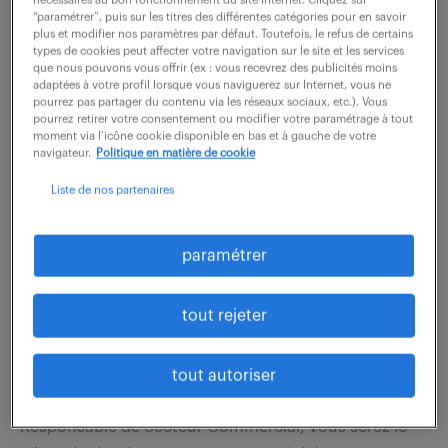
d'études) ainsi que des maîtres d'ouvrages publics ou
“paramétrer”, puis sur les titres des différentes catégories pour en savoir
plus et modifier nos paramètres par défaut. Toutefois, le refus de certains
privés (collectivités locales,...
types de cookies peut affecter votre navigation sur le site et les services
que nous pouvons vous offrir (ex : vous recevrez des publicités moins
adaptées à votre profil lorsque vous naviguerez sur Internet, vous ne
pourrez pas partager du contenu via les réseaux sociaux, etc.). Vous
voir l'offre
pourrez retirer votre consentement ou modifier votre paramétrage à tout
moment via l’icône cookie disponible en bas et à gauche de votre
navigateur.
Politique en matière de cookie
Liste de nos partenaires
commercial terrain (f/h)
paramétrer
7 août 2026
Marseille 10 (13)
CDI
tout rejeter
28 000 - 42 000 € / an
Notre client, leader régional dans son domaine,
tout autoriser
renforce ses équipes commerciales. En tant que
Responsable de Secteur Commercial, vous serez le