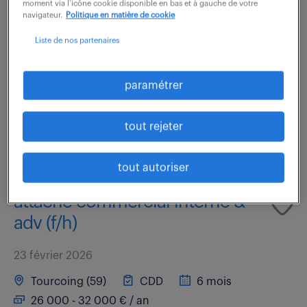
moment via l’icône cookie disponible en bas et à gauche de votre
Quel impact durable souhaitez-vous créer en tant
navigateur.
Politique en matière de cookie
que Commercial mutuelle (F/H) ? Dans le cadre de ce
Liste de nos partenaires
poste, vous serez chargé de stimuler le
développement commercial en ciblant efficacement
les...
paramétrer
tout rejeter
voir l'offre
tout autoriser
attaché commercial interne &
adv (f/h)
23 février 2026
Tourcoing (59)
CDD
6 mois
26 000 - 32 000 € / an