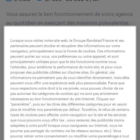
Vous assurez le bon fonctionnement de votre agence
au quotidien en exerçant des missions polyvalentes.
1/ Relation client - Accueillir et répondre aux
questions des prospects et clients en...
Lorsque vous visitez notre site web, le Groupe Randstad France et ses
partenaires peuvent stocker et récupérer des informations sur votre
navigateur, principalement sous la forme de cookies. Ces informations
peuvent porter sur vous, vos préférences ou votre appareil, et sont
voir l'offre
principalement utilisées pour que le site fonctionne comme vous
l’attendez, pour améliorer la performance de notre site, et pour vous
proposer des publicités ciblées sur d’autres sites. En général, ces
informations ne permettent pas de vous identifier directement, mais elles
peuvent vous offrir une expérience web plus personnalisée. Parce que
nous respectons votre droit à la vie privée, vous pouvez choisir de ne
commercial (f/h)
pas autoriser les catégories de cookies qui ne sont pas strictement
nécessaires au bon fonctionnement du site Internet. Cliquez sur
“paramétrer”, puis sur les titres des différentes catégories pour en savoir
13 mai 2026
plus et modifier nos paramètres par défaut. Toutefois, le refus de certains
types de cookies peut affecter votre navigation sur le site et les services
Orleans (45)
CDD
12 mois
que nous pouvons vous offrir (ex : vous recevrez des publicités moins
adaptées à votre profil lorsque vous naviguerez sur Internet, vous ne
32 000 - 34 000 € / an
pourrez pas partager du contenu via les réseaux sociaux, etc.). Vous
pourrez retirer votre consentement ou modifier votre paramétrage à tout