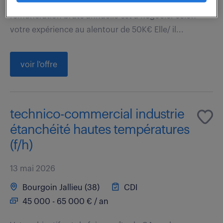
d'une mission d'une durée de 2 mois. La
rémunération brute annuelle est à négocier selon
votre expérience au alentour de 50K€ Elle/ il...
voir l'offre
technico-commercial industrie
étanchéité hautes températures
(f/h)
13 mai 2026
Bourgoin Jallieu (38)
CDI
45 000 - 65 000 € / an