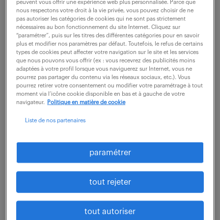
peuvent vous offrir une expérience web plus personnalisée. Parce que
Votre objectif est de faire croître le CA sur le
nous respectons votre droit à la vie privée, vous pouvez choisir de ne
portefeuille existant (~200 clients actifs) et
pas autoriser les catégories de cookies qui ne sont pas strictement
nécessaires au bon fonctionnement du site Internet. Cliquez sur
prospecter un potentiel encore important sur le
“paramétrer”, puis sur les titres des différentes catégories pour en savoir
plus et modifier nos paramètres par défaut. Toutefois, le refus de certains
secteur (20% de croissance possible), notamment
types de cookies peut affecter votre navigation sur le site et les services
dans...
que nous pouvons vous offrir (ex : vous recevrez des publicités moins
adaptées à votre profil lorsque vous naviguerez sur Internet, vous ne
pourrez pas partager du contenu via les réseaux sociaux, etc.). Vous
pourrez retirer votre consentement ou modifier votre paramétrage à tout
voir l'offre
moment via l’icône cookie disponible en bas et à gauche de votre
navigateur.
Politique en matière de cookie
Liste de nos partenaires
assistant de direction (f/h)
paramétrer
13 mai 2026
tout rejeter
Paris 15 (75)
intérim
2 mois
Ce poste, basé à PARIS est à pourvoir dans le cadre
tout autoriser