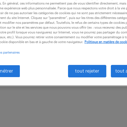
es. En général, ces informations ne permettent pas de vous identifier directement, mais
une expérience web plus personnalisée. Parce que nous respectons votre droit à la vie 
ir de ne pas autoriser les catégories de cookies qui ne sont pas strictement nécessair
nt du site Internet. Cliquez sur “paramétrer”, puis sur les titres des différentes catég
et modifier nos paramètres par défaut. Toutefois, le refus de certains types de cookies 
gestion pour branchements particuliers 
tion sur le site et les services que nous pouvons vous offrir (ex : vous recevrez des pu
otre profil lorsque vous naviguerez sur Internet, vous ne pourrez pas partager du cont
iaux, etc.). Vous pourrez retirer votre consentement ou modifier votre paramétrage à
cookie disponible en bas et à gauche de votre navigateur.
Politique en matière de cook
e (13)
intérim
3 mois
28 000 - 30 00
os partenaires
ialisé en traitement et distribution de l'eau, renforc
métrer
tout rejeter
tout 
e Développement. Vous prendrez en charge les tâche
..