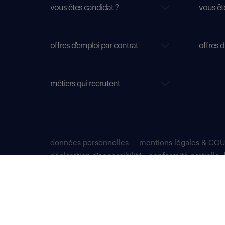
vous êtes candidat ?
vous êt
offres d'emploi par contrat
offres d
métiers qui recrutent
données personnelles
mentions légales & CGU
déclaration d'accessibilité : conformité partielle
plan du site
Select TT, Société par actions simplifiées unipersonnelle im
Notre siège social est situé au 276 avenue du Président Wilson
Randstad professional est une marque déposée de Select TT.