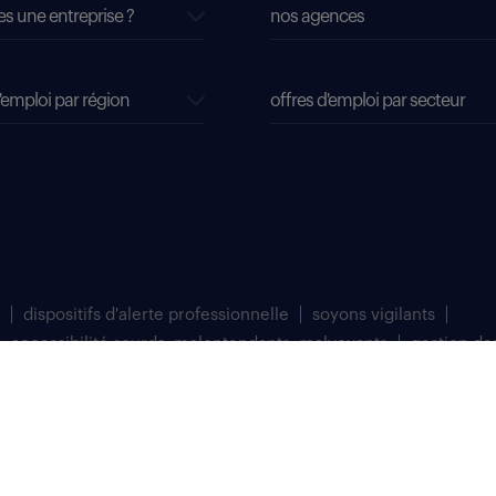
es une entreprise ?
nos agences
'emploi par région
offres d'emploi par secteur
dispositifs d'alerte professionnelle
soyons vigilants
accessibilité sourds, malentendants, malvoyants
gestion de
matriculée au Registre du Commerce et des Sociétés de Bobigny sous le numéro 
 à Saint Denis (93200).