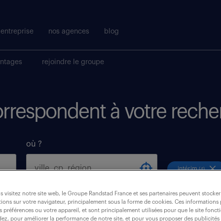
entreprise
nos agences
blog
antages
rejoindre le groupe
correspondent à votre reche
où ?
intérim
(4)
 visitez notre site web, le Groupe Randstad France et ses partenaires peuvent stocker
aix (en)
ions sur votre navigateur, principalement sous la forme de cookies. Ces informations
s préférences ou votre appareil, et sont principalement utilisées pour que le site fo
dez, pour améliorer la performance de notre site, et pour vous proposer des publicités 