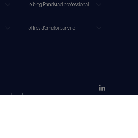
le blog Randstad professional
offres d’emploi par ville
s cookies
304 381 379.