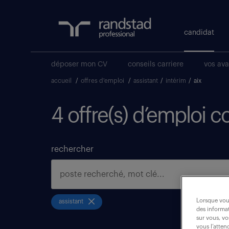
candidat
déposer mon CV
conseils carriere
vos av
accueil
/
offres d'emploi
/
assistant
/
intérim
/
aix
4 offre(s) d’emploi 
rechercher
Lorsque vous
assistant
des informat
sur vous, vo
vous l’atten