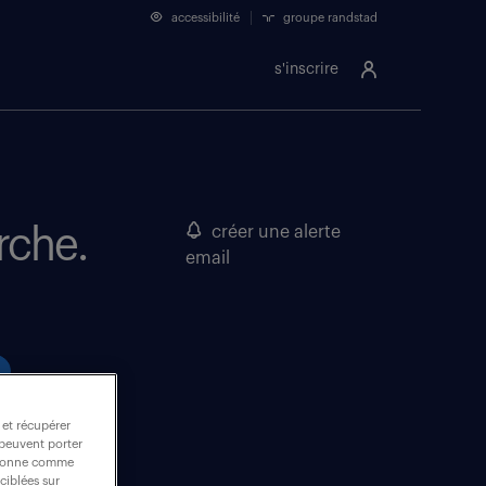
accessibilité
groupe randstad
s'inscrire
rche.
créer une alerte
email
 et récupérer
 peuvent porter
nctionne comme
ciblées sur