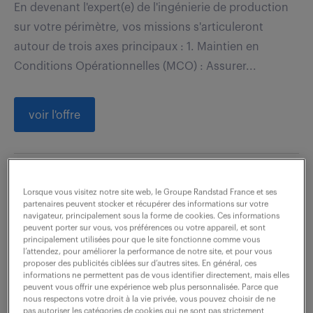
En devenant l'expert(e) de l'ingénierie de production
sur votre périmètre, vos missions s'articuleront
autour de trois axes principaux : 1. Maintien en
Conditions Opérationnelles (MCO) : Assurer...
voir l'offre
consultant financier (f/h
Lorsque vous visitez notre site web, le Groupe Randstad France et ses
partenaires peuvent stocker et récupérer des informations sur votre
7 août 2026
navigateur, principalement sous la forme de cookies. Ces informations
peuvent porter sur vous, vos préférences ou votre appareil, et sont
principalement utilisées pour que le site fonctionne comme vous
Aix En Provence (13)
intérim
18 mois
l’attendez, pour améliorer la performance de notre site, et pour vous
45 000 - 50 000 € / an
proposer des publicités ciblées sur d’autres sites. En général, ces
informations ne permettent pas de vous identifier directement, mais elles
peuvent vous offrir une expérience web plus personnalisée. Parce que
Vous ne cherchez pas un poste de comptable
nous respectons votre droit à la vie privée, vous pouvez choisir de ne
pas autoriser les catégories de cookies qui ne sont pas strictement