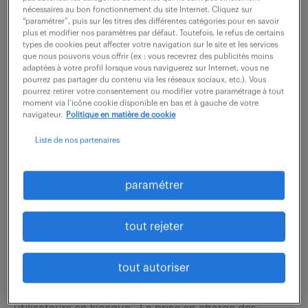
classique, et cela tombe bien : nous ne cherchons
nécessaires au bon fonctionnement du site Internet. Cliquez sur
pas un profil standard. Nous recherchons un «
“paramétrer”, puis sur les titres des différentes catégories pour en savoir
plus et modifier nos paramètres par défaut. Toutefois, le refus de certains
architecte de la règle ». Votre mission sera de
types de cookies peut affecter votre navigation sur le site et les services
que nous pouvons vous offrir (ex : vous recevrez des publicités moins
traduire...
adaptées à votre profil lorsque vous naviguerez sur Internet, vous ne
pourrez pas partager du contenu via les réseaux sociaux, etc.). Vous
pourrez retirer votre consentement ou modifier votre paramétrage à tout
moment via l’icône cookie disponible en bas et à gauche de votre
voir l'offre
navigateur.
Politique en matière de cookie
Liste de nos partenaires
technicien support n2 (f/h)
paramétrer
6 août 2026
tout rejeter
Aix En Provence (13)
intérim
4 mois
27 000 € / an
tout autoriser
Vos missions sont les suivantes : - L'accueil des