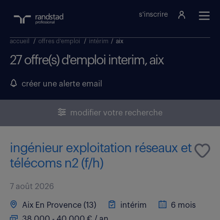
s'inscrire
accueil
/
offres d'emploi
/
intérim
/
aix
27 offre(s) d'emploi interim, aix
créer une alerte email
modifier votre recherche
ingénieur exploitation réseaux et
télécoms n2 (f/h)
7 août 2026
Aix En Provence (13)
intérim
6 mois
38 000 - 40 000 € / an