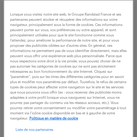
Lorsque vous visitez notre site web, le Groupe Randstad France et ses
partenaires peuvent stocker et récupérer des informations sur votre
navigateur, principalement sous la forme de cookies. Ces informations
peuvent porter sur vous, vos préférences ou votre appareil, et sont
principalement utilisées pour que le site fonctionne comme vous
l’attendez, pour améliorer la performance de notre site, et pour vous
proposer des publicités ciblées sur d’autres sites. En général, ces
informations ne permettent pas de vous identifier directement, mais elles
peuvent vous offrir une expérience web plus personnalisée. Parce que
nous respectons votre droit à la vie privée, vous pouvez choisir de ne
pas autoriser les catégories de cookies qui ne sont pas strictement
nécessaires au bon fonctionnement du site Internet. Cliquez sur
“paramétrer”, puis sur les titres des différentes catégories pour en savoir
Francis Boyer
plus et modifier nos paramètres par défaut. Toutefois, le refus de certains
types de cookies peut affecter votre navigation sur le site et les services
que nous pouvons vous offrir (ex : vous recevrez des publicités moins
«
Un bon système de compétition doit amener
adaptées à votre profil lorsque vous naviguerez sur Internet, vous ne
pourrez pas partager du contenu via les réseaux sociaux, etc.). Vous
chaque collaborateur à se dépasser ou à apporter
pourrez retirer votre consentement ou modifier votre paramétrage à tout
moment via l’icône cookie disponible en bas et à gauche de votre
quelque chose de nouveau à l’entreprise, mais
navigateur.
Politique en matière de cookie
aussi à récompenser le collectif plus que l’individu
Liste de nos partenaires
»
,
Francis Boyer
,
conférencier
et auteur du livre
«