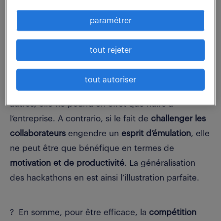
Innovation managériale
» paru aux éditions
paramétrer
Eyrolles.
tout rejeter
La compétition
peut avoir une connotation positive
ou négative selon le sens qu’on lui donne. Si la
tout autoriser
compétition entre collègues implique d’écraser les
autres, elle ne pourra en effet que nuire à
l’entreprise. A contrario, si le fait de
challenger les
collaborateurs
engendre un
esprit d’émulation
, elle
ne peut être que bénéfique en termes de
motivation et de productivité
. La généralisation
des hackathons en est ainsi l’illustration parfaite.
? En somme, pour être efficace, la
compétition