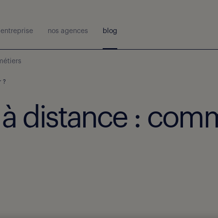
entreprise
nos agences
blog
métiers
 ?
 distance : comm