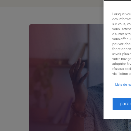
Lorsque vous
des informat
sur vous, vo
vous l’atten
d’autres sit
vous offrir 
pouvez chois
fonctionneme
savoir plus 
votre naviga
adaptées à v
réseaux soc
via l’icône 
Liste de n
para