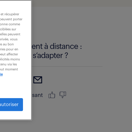
 et récupérer
 peuvent porter
nctionne comme
ciblées sur
 elles peuvent
privée, vous
es au bon
Management à distance :
ories pour en
comment s’adapter ?
peut affecter
blicités moins
enu via les
 tout moment
ie
article intéressant
autoriser