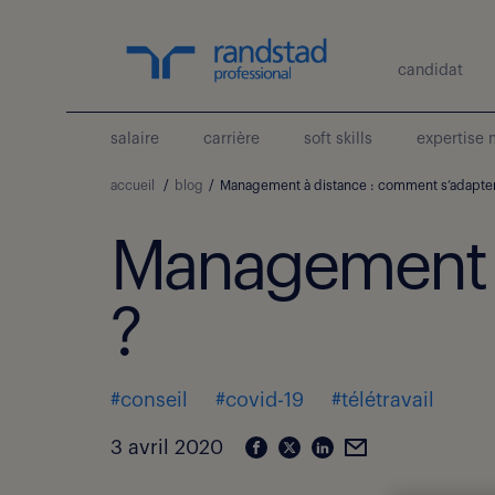
candidat
salaire
carrière
soft skills
expertise 
accueil
/
blog
/
Management à distance : comment s’adapter
Management à
?
#conseil
#covid-19
#télétravail
3 avril 2020