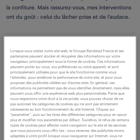
la confiture. Mais rassurez-vous, mes interventions
ont du goût : celui du lâcher-prise et de l’audace.
Je suis une spécialiste de l’Humour Sérieux
(marque déposée) pour les entreprises. Tous les
Lorsque vous visitez notre site web, le Groupe Randstad France et ses
partenaires peuvent stocker et récupérer des informations sur votre
sujets techniques, conventionnels ou même
navigateur, principalement sous la forme de cookies. Ces informations
tabous, je les aborde en mêlant humour et sérieux,
peuvent porter sur vous, vos préférences ou votre appareil, et sont
principalement utilisées pour que le site fonctionne comme vous
d’où le nom de ladite marque déposée.
l’attendez, pour améliorer la performance de notre site, et pour vous
proposer des publicités ciblées sur d’autres sites. En général, ces
Pour moi, le monde de l’entreprise est une société
informations ne permettent pas de vous identifier directement, mais elles
peuvent vous offrir une expérience web plus personnalisée. Parce que
dans la société, c’est du concentré d’humain,
nous respectons votre droit à la vie privée, vous pouvez choisir de ne
encore meilleur que le café pour se tenir éveillé !
pas autoriser les catégories de cookies qui ne sont pas strictement
nécessaires au bon fonctionnement du site Internet. Cliquez sur
Mon regard d’humoriste permet de montrer
“paramétrer”, puis sur les titres des différentes catégories pour en savoir
plus et modifier nos paramètres par défaut. Toutefois, le refus de certains
comment l’humain y évolue et d’en rire, et celui de
types de cookies peut affecter votre navigation sur le site et les services
que nous pouvons vous offrir (ex : vous recevrez des publicités moins
consultante d’en analyser les conséquences.
adaptées à votre profil lorsque vous naviguerez sur Internet, vous ne