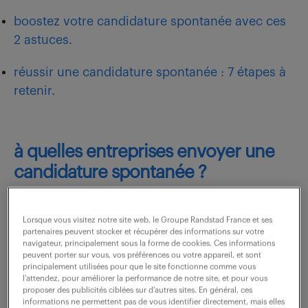
boostez votre candidature spontanée avec ces
2 astuces.
réussir une candidature spontanée : 7 étapes à
retenir.
à quelles entreprises envoyer une
candidature spontanée ?
Une candidature spontanée n’a rien à gagner à
Lorsque vous visitez notre site web, le Groupe Randstad France et ses
partenaires peuvent stocker et récupérer des informations sur votre
jouer la politique de l’arrosage automatique. Elle
navigateur, principalement sous la forme de cookies. Ces informations
est surtout efficace si vous savez expliquer :
peuvent porter sur vous, vos préférences ou votre appareil, et sont
principalement utilisées pour que le site fonctionne comme vous
pourquoi cette entreprise, pourquoi maintenant,
l’attendez, pour améliorer la performance de notre site, et pour vous
proposer des publicités ciblées sur d’autres sites. En général, ces
pourquoi vous.
informations ne permettent pas de vous identifier directement, mais elles