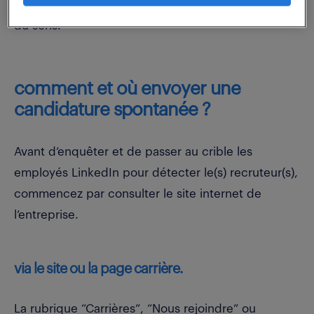
pouvoir expliquer pourquoi votre profil peut y avoir
du sens.
comment et où envoyer une
candidature spontanée ?
Avant d’enquêter et de passer au crible les
employés LinkedIn pour détecter le(s) recruteur(s),
commencez par consulter le site internet de
l’entreprise.
via le site ou la page carrière.
La rubrique “Carrières”, “Nous rejoindre” ou