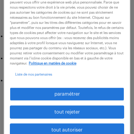
peuvent vous offrir une expérience web plus personnalisée. Parce que
nous respectons votre droit à la vie privée, vous pouvez choisir de ne
pas autoriser les catégories de cookies qui ne sont pas strictement
Pour affiner votre ciblage, regardez donc :
nécessaires au bon fonctionnement du site Internet. Cliquez sur
“paramétrer”, puis sur les titres des différentes catégories pour en savoir
plus et modifier nos paramètres par défaut. Toutefois, le refus de certains
types de cookies peut affecter votre navigation sur le site et les services
les entreprises dont les valeurs ou le
que nous pouvons vous offrir (ex : vous recevrez des publicités moins
adaptées à votre profil lorsque vous naviguerez sur Internet, vous ne
positionnement résonnent avec vos aspirations,
pourrez pas partager du contenu via les réseaux sociaux, etc.). Vous
pourrez retirer votre consentement ou modifier votre paramétrage à tout
celles qui disposent déjà d’un périmètre ou
moment via l’icône cookie disponible en bas et à gauche de votre
navigateur.
Politique en matière de cookie
service lié à votre expertise,
Liste de nos partenaires
celles qui traversent une phase de croissance,
de transformation ou de structuration.
paramétrer
Autrement dit : ne candidatez pas simplement
tout rejeter
parce qu’une entreprise vous plaît. Candidater en
spontané, surtout à un niveau cadre, suppose de
tout autoriser