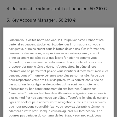
Responsable administratif et financier : 59 310 €
Key Account Manager : 56 240 €
Architecte technique : 55 600 €
Lorsque vous visitez notre site web, le Groupe Randstad France et ses
Responsable contrôle de gestion : 53 680 €
partenaires peuvent stocker et récupérer des informations sur votre
navigateur, principalement sous la forme de cookies. Ces informations
peuvent porter sur vous, vos préférences ou votre appareil, et sont
Responsable achats : 52 190 €
principalement utilisées pour que le site fonctionne comme vous
l’attendez, pour améliorer la performance de notre site, et pour vous
Responsable logistique : 50 290 €
proposer des publicités ciblées sur d’autres sites. En général, ces
informations ne permettent pas de vous identifier directement, mais elles
peuvent vous offrir une expérience web plus personnalisée. Parce que
Responsable ressources humaines : 50 260 €
nous respectons votre droit à la vie privée, vous pouvez choisir de ne
pas autoriser les catégories de cookies qui ne sont pas strictement
nécessaires au bon fonctionnement du site Internet. Cliquez sur
“paramétrer”, puis sur les titres des différentes catégories pour en savoir
métiers les mieux rémunérés en France : le
plus et modifier nos paramètres par défaut. Toutefois, le refus de certains
types de cookies peut affecter votre navigation sur le site et les services
secteur de l’informatique et des télécoms en
que nous pouvons vous offrir (ex : vous recevrez des publicités moins
tête.
adaptées à votre profil lorsque vous naviguerez sur Internet, vous ne
pourrez pas partager du contenu via les réseaux sociaux, etc.). Vous