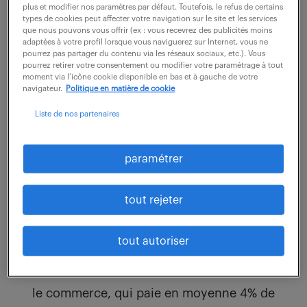
plus et modifier nos paramètres par défaut. Toutefois, le refus de certains
Top 1 : Directeur National des ventes
types de cookies peut affecter votre navigation sur le site et les services
que nous pouvons vous offrir (ex : vous recevrez des publicités moins
adaptées à votre profil lorsque vous naviguerez sur Internet, vous ne
pourrez pas partager du contenu via les réseaux sociaux, etc.). Vous
Le poste le mieux rémunéré cette année est celui
pourrez retirer votre consentement ou modifier votre paramétrage à tout
moment via l’icône cookie disponible en bas et à gauche de votre
de Directeur national des ventes, avec un salaire
navigateur.
Politique en matière de cookie
médian établi à 65 360€ bruts par an pour un
Liste de nos partenaires
profil de 5 ans d’expérience.
paramétrer
Si c’est en Île-de-France qu’il est le mieux
rémunéré, en province, ce sont les
tout rejeter
employeurs de Rhône-Alpes qui sont les plus
généreux, devant ceux de PACA.
tout autoriser
Côté secteur, mieux vaut évoluer dans
le commerce, qui paie en moyenne 4% de