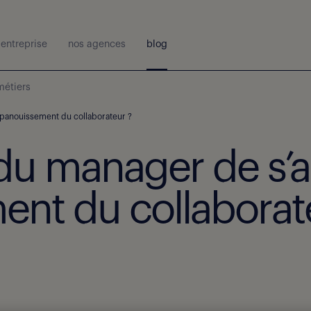
entreprise
nos agences
blog
métiers
’épanouissement du collaborateur ?
e du manager de s’
ent du collaborat