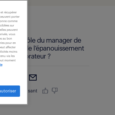
 et récupérer
 peuvent porter
nctionne comme
ciblées sur
 elles peuvent
privée, vous
es au bon
Est-ce le rôle du manager de
ories pour en
s’assurer de l’épanouissement
peut affecter
blicités moins
du collaborateur ?
enu via les
 tout moment
ie
article intéressant
autoriser