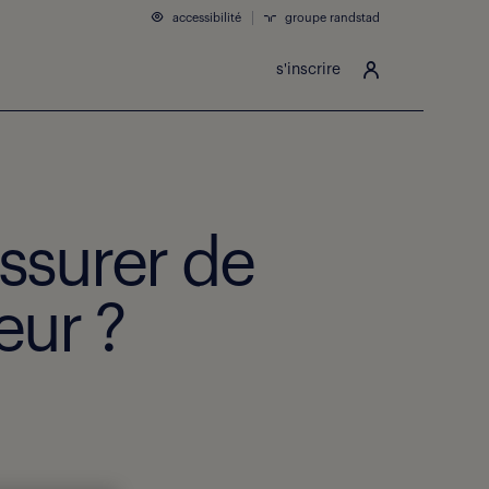
accessibilité
groupe randstad
s'inscrire
assurer de
eur ?