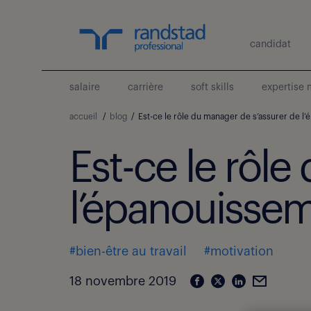
candidat
salaire
carrière
soft skills
expertise 
accueil
/
blog
/
Est-ce le rôle du manager de s’assurer de l
Est-ce le rôl
l’épanouissem
#bien-être au travail
#motivation
18 novembre 2019