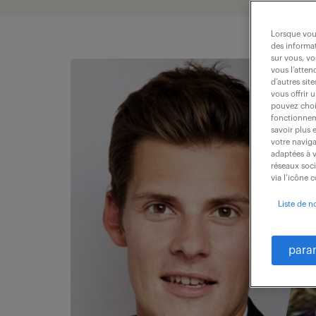
Lorsque vous
des informat
sur vous, vo
vous l’atten
d’autres sit
vous offrir 
pouvez chois
fonctionneme
savoir plus 
votre naviga
adaptées à v
réseaux soc
via l’icône 
Liste de n
para