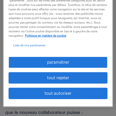
prématuré de la recrue, soit sous moins de
“paramétrer”, puis sur les titres des différentes catégories pour en savoir
plus et modifier nos paramètres par défaut. Toutefois, le refus de certains
12 mois après l’embauche)
s’estime à plus de
types de cookies peut affecter votre navigation sur le site et les services
que nous pouvons vous offrir (ex : vous recevrez des publicités moins
30 000€
.
adaptées à votre profil lorsque vous naviguerez sur Internet, vous ne
pourrez pas partager du contenu via les réseaux sociaux, etc.). Vous
pourrez retirer votre consentement ou modifier votre paramétrage à tout
moment via l’icône cookie disponible en bas et à gauche de votre
Alors si vous pensez avoir trouvé la perle rare,
navigateur.
Politique en matière de cookie
n’hésitez pas à
soigner son arrivée
pour la garder
Liste de nos partenaires
(et pas uniquement la première semaine ou le
premier mois ?).
paramétrer
tout rejeter
Réussir l’intégration d’un
collaborateur en 3 étapes
tout autoriser
Pour un processus d’accueil réussi, il est important
que le nouveau collaborateur puisse :