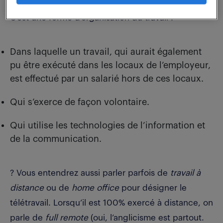
C’est une forme d’organisation du travail :
Dans laquelle un travail, qui aurait également
pu être exécuté dans les locaux de l’employeur,
est effectué par un salarié hors de ces locaux.
Qui s’exerce de façon volontaire.
Qui utilise les technologies de l’information et
de la communication.
? Vous entendrez aussi parler parfois de
travail à
distance
ou de
home office
pour désigner le
télétravail. Lorsqu’il est 100% exercé à distance, on
parle de
full remote
(oui, l’anglicisme est partout.