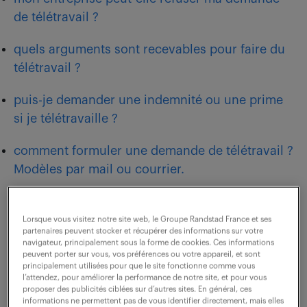
de télétravail ?
quels arguments sont recevables pour faire du
télétravail ?
puis-je demander une indemnité ou une prime
si je télétravaille ?
comment formuler une demande de télétravail ?
Modèles par mail ou courrier.
Lorsque vous visitez notre site web, le Groupe Randstad France et ses
qu’est-ce que le télétravail ?
partenaires peuvent stocker et récupérer des informations sur votre
navigateur, principalement sous la forme de cookies. Ces informations
peuvent porter sur vous, vos préférences ou votre appareil, et sont
principalement utilisées pour que le site fonctionne comme vous
Bien comprendre ce que vous demandez est
l’attendez, pour améliorer la performance de notre site, et pour vous
proposer des publicités ciblées sur d’autres sites. En général, ces
essentiel.
informations ne permettent pas de vous identifier directement, mais elles